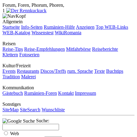
Forum, Foren, Phorum, Phoren,
1
Allgemein
Startseite
Info-Seiten
Rumänien-Hilfe
Anzeigen
Top WEB-Links
WEB-Katalog
Wissenstest
WikiRomania
Reisen
Reise-Tips
Reise-Empfehlungen
Mitfahrbörse
Reiseberichte
Klettern
Fotoserien
Kultur/Freizeit
Events
Restaurants
Discos/Treffs
rum. Sprache
Texte
Buchtips
Tradition
Malerei
Kommunikation
Gästebuch
Rumänien-Foren
Kontakt
Impressum
Sonstiges
SiteMap
SiteSearch
Wunschliste
Suche:
Web