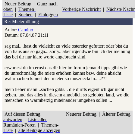
Neuer Beitrag
|
Ganz nach
oben
|
Themen-
Vorherige Nachricht
|
Nächste Nachr
Liste
|
Suchen
|
Einloggen
Re: Mieterhöhung
Autor:
Camino
Datum: 07.04.07 21:11
sag mal....hast du vieleicht zu viele ostereier gefuttert oder bist du
von haus aus so gaga....sorry...aber irgendwie bin ich der meinung
das bei dir nur klare worte angebracht sind.
erwartest du im ernst das dir hier im forum jemand tipps gibt wie
du unrechtmäßig die miete erhöhen kannst bzw. deine absicht
wahrmachen kannst den mieter so rauszueckeln.....??!
mein lieber mann...sachen gibts... die dürfts eigentlich gar nicht
geben. und das alles in diesem angeblich so gelobten land, wo die
menschen so warmherzig miteinander umgehen sollen ...
Auf diesen Beitrag
Neuerer Beitrag
|
Älterer Beitrag
antworten
|
Liste aller
Rumänien-Foren
|
Themen-
Liste
|
alle Beiträge anzeigen