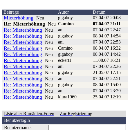
Beiträge
Autor
Datum
Mieterhöhung
gigaboy
07.04.07 20:08
Neu
Re: Mieterhöhung
Camino
07.04.07 21:11
Neu
Re: Mieterhöhung
ani
07.04.07 22:47
Neu
Re: Mieterhöhung
gigaboy
08.04.07 14:54
Neu
Re: Mieterhöhung
ani
07.04.07 22:53
Neu
Re: Mieterhöhung
Camino
08.04.07 16:32
Neu
Re: Mieterhöhung
gigaboy
08.04.07 14:42
Neu
Re: Mieterhöhung
eckert1
11.08.07 16:21
Neu
Re: Mieterhöhung
ani
07.04.07 22:36
Neu
Re: Mieterhöhung
gigaboy
21.05.07 17:15
Neu
Re: Mieterhöhung
ani
07.04.07 22:51
Neu
Re: Mieterhöhung
gigaboy
08.04.07 15:00
Neu
Re: Mieterhöhung
ani
07.04.07 23:29
Neu
Re: Mieterhöhung
klura1960
25.04.07 12:19
Neu
Liste aller Rumänien-Foren
|
Zur Registrierung
Benutzerlogin
Benutzername: