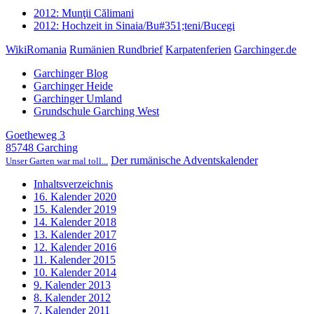
2012: Munţii Călimani
2012: Hochzeit in Sinaia/Bu#351;teni/Bucegi
WikiRomania
Rumänien Rundbrief
Karpatenferien
Garchinger.de
Garchinger Blog
Garchinger Heide
Garchinger Umland
Grundschule Garching West
Goetheweg 3
85748 Garching
Der rumänische Adventskalender
Unser Garten war mal toll...
Inhaltsverzeichnis
16. Kalender 2020
15. Kalender 2019
14. Kalender 2018
13. Kalender 2017
12. Kalender 2016
11. Kalender 2015
10. Kalender 2014
9. Kalender 2013
8. Kalender 2012
7. Kalender 2011