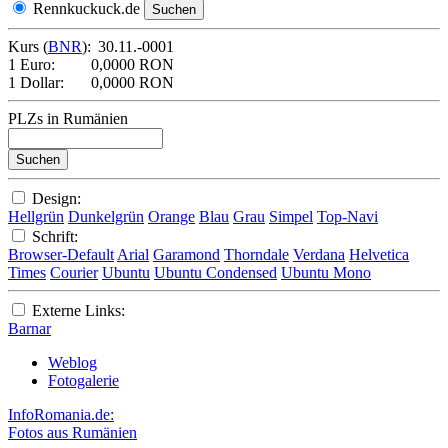
Rennkuckuck.de
Kurs (
BNR
):
30.11.-0001
1 Euro:
0,0000 RON
1 Dollar:
0,0000 RON
PLZs in Rumänien
Design:
Hellgrün
Dunkelgrün
Orange
Blau
Grau
Simpel
Top-Navi
Schrift:
Browser-Default
Arial
Garamond
Thorndale
Verdana
Helvetica
Times
Courier
Ubuntu
Ubuntu Condensed
Ubuntu Mono
Externe Links:
Barnar
Weblog
Fotogalerie
InfoRomania.de:
Fotos aus Rumänien