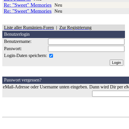
Re: "Sweet" Memories
Neu
Re: "Sweet" Memories
Neu
Liste aller Rumänien-Foren
|
Zur Registrierung
Benutzerlogin
Benutzername:
Passwort:
Login-Daten speichern:
Passwort vergessen?
eMail-Adresse oder Username unten eingeben. Dann wird Dir per eMa