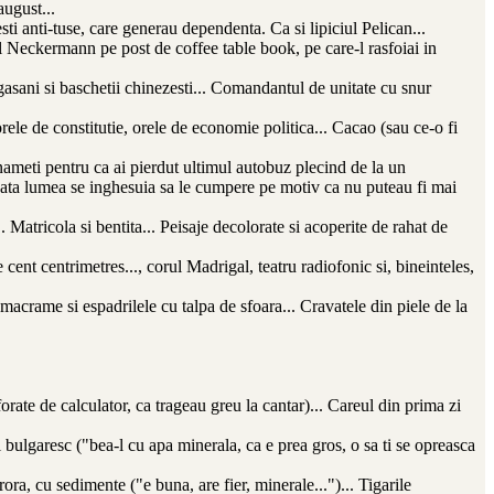
august...
ti anti-tuse, care generau dependenta. Ca si lipiciul Pelican...
ul Neckermann pe post de coffee table book, pe care-l rasfoiai in
gasani si baschetii chinezesti... Comandantul de unitate cu snur
rele de constitutie, orele de economie politica... Cacao (sau ce-o fi
n nameti pentru ca ai pierdut ultimul autobuz plecind de la un
oata lumea se inghesuia sa le cumpere pe motiv ca nu puteau fi mai
 Matricola si bentita... Peisaje decolorate si acoperite de rahat de
nt centrimetres..., corul Madrigal, teatru radiofonic si, bineinteles,
 macrame si espadrilele cu talpa de sfoara... Cravatele din piele de la
rforate de calculator, ca trageau greu la cantar)... Careul din prima zi
l bulgaresc ("bea-l cu apa minerala, ca e prea gros, o sa ti se opreasca
ora, cu sedimente ("e buna, are fier, minerale...")... Tigarile