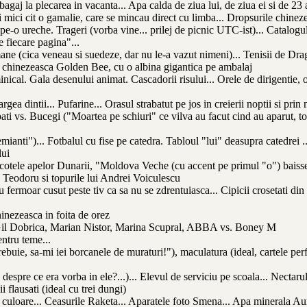
bagaj la plecarea in vacanta... Apa calda de ziua lui, de ziua ei si de 23 
 mici cit o gamalie, care se mincau direct cu limba... Dropsurile chinezes
pe-o ureche. Trageri (vorba vine... prilej de picnic UTC-ist)... Catalog
e fiecare pagina"...
ane (cica veneau si suedeze, dar nu le-a vazut nimeni)... Tenisii de Dra
ata chinezeasca Golden Bee, cu o albina gigantica pe ambalaj
ical. Gala desenului animat. Cascadorii risului... Orele de dirigentie, o
gea dintii... Pufarine... Orasul strabatut pe jos in creierii noptii si pri
i vs. Bucegi ("Moartea pe schiuri" ce vilva au facut cind au aparut, t
ianti")... Fotbalul cu fise pe catedra. Tabloul "lui" deasupra catedrei ...
lui
otele apelor Dunarii, "Moldova Veche (cu accent pe primul "o") baisse ce
Teodoru si topurile lui Andrei Voiculescu
 fermoar cusut peste tiv ca sa nu se zdrentuiasca... Cipicii crosetati din
inezeasca in foita de orez
 Gil Dobrica, Marian Nistor, Marina Scupral, ABBA vs. Boney M
entru teme...
i trebuie, sa-mi iei borcanele de muraturi!"), maculatura (ideal, cartele pe
 despre ce era vorba in ele?...)... Elevul de serviciu pe scoala... Nectaru
 flausati (ideal cu trei dungi)
ta culoare... Ceasurile Raketa... Aparatele foto Smena... Apa minerala Aur