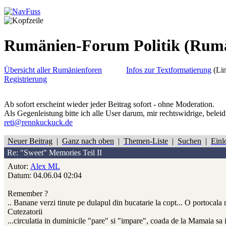
Rumänien-Forum Politik
(Rum
Übersicht aller Rumänienforen
Infos zur Textformatierung
(Lin
Registrierung
Ab sofort erscheint wieder jeder Beitrag sofort - ohne Moderation.
Als Gegenleistung bitte ich alle User darum, mir rechtswidrige, belei
reti@rennkuckuck.de
Neuer Beitrag
|
Ganz nach oben
|
Themen-Liste
|
Suchen
|
Einl
Re: "Sweet" Memories Teil II
Autor:
Alex ML
Datum: 04.06.04 02:04
Remember ?
.. Banane verzi tinute pe dulapul din bucatarie la copt... O portocala m
Cutezatorii
...circulatia in duminicile "pare" si "impare", coada de la Mamaia sa ie