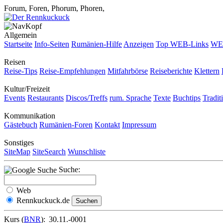
Forum, Foren, Phorum, Phoren,
Allgemein
Startseite
Info-Seiten
Rumänien-Hilfe
Anzeigen
Top WEB-Links
WEB
Reisen
Reise-Tips
Reise-Empfehlungen
Mitfahrbörse
Reiseberichte
Klettern
Kultur/Freizeit
Events
Restaurants
Discos/Treffs
rum. Sprache
Texte
Buchtips
Tradit
Kommunikation
Gästebuch
Rumänien-Foren
Kontakt
Impressum
Sonstiges
SiteMap
SiteSearch
Wunschliste
Suche:
Web
Rennkuckuck.de
Kurs (
BNR
):
30.11.-0001