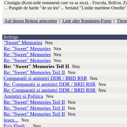
Cismigiu (Kent-urile romanesti care va sa zica)... Frucola, Brifcor, Zme
... Pungile de hartie "de un leu"... Serialul "Liniile maritime Onedin".
Auf diesen Beitrag antworten
|
Liste aller Rumänien-Foren
|
Them
Beiträge
"Sweet" Memories
Neu
Re: "Sweet" Memories
Neu
Re: "Sweet" Memories
Neu
Re: "Sweet" Memories
Neu
Re: "Sweet" Memories Teil II
Neu
Re: "Sweet" Memories Teil II
Neu
Comparatii si amintiri DDR / BRD RSR
Neu
Re: Comparatii si amintiri DDR / BRD RSR
Neu
Re: Comparatii si amintiri DDR / BRD RSR
Neu
Amintiri si Politica
Neu
Re: "Sweet" Memories Teil II
Neu
Re: "Sweet" Memories Teil II
Neu
Re: "Sweet" Memories Teil II
Neu
lesen...
Neu
Eu's Flash ...
Neu