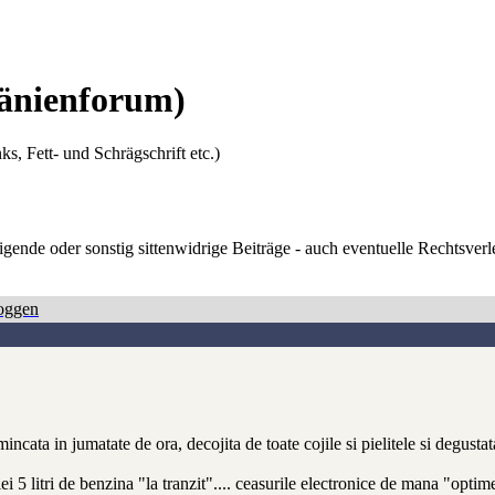
änienforum)
ks, Fett- und Schrägschrift etc.)
digende oder sonstig sittenwidrige Beiträge - auch eventuelle Rechtsve
oggen
incata in jumatate de ora, decojita de toate cojile si pielitele si degusta
i 5 litri de benzina "la tranzit".... ceasurile electronice de mana "optime