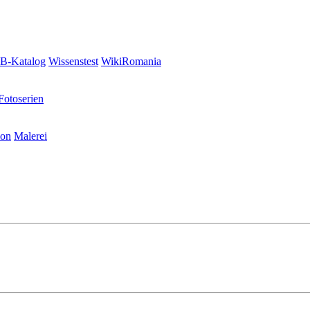
-Katalog
Wissenstest
WikiRomania
Fotoserien
ion
Malerei