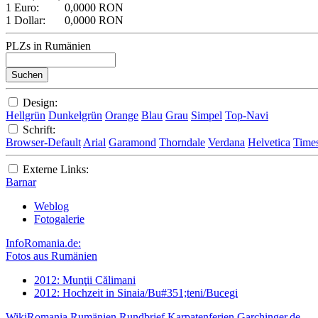
1 Euro:
0,0000 RON
1 Dollar:
0,0000 RON
PLZs in Rumänien
Design:
Hellgrün
Dunkelgrün
Orange
Blau
Grau
Simpel
Top-Navi
Schrift:
Browser-Default
Arial
Garamond
Thorndale
Verdana
Helvetica
Time
Externe Links:
Barnar
Weblog
Fotogalerie
InfoRomania.de:
Fotos aus Rumänien
2012: Munţii Călimani
2012: Hochzeit in Sinaia/Bu#351;teni/Bucegi
WikiRomania
Rumänien Rundbrief
Karpatenferien
Garchinger.de