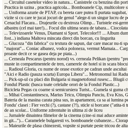
... Circuitul casetelor video in natura... Canistrele cu benzina din port
Practica in uzina , practica agricola... Bomboanele Cip, multicolore si
... Uniforma azurie de PTAP, cu bereta care putea fi purtata sugubat, 
vizite si cu care te jucai jocuri de genul "alege-ti un singur lucru de p
Cenaclul Flacara... Drajeurile cu dextroza Olimp... Turistele est-germ
albastru (cel mai tare!)... Focul din ultima seara de tabara... Ciocol
... Televizoarele Venus, Diamant si Sport. Telecolor!!! ... Album dumin
fost...) indiana Maltova mincata direct din borcan, cu lingurita
... Glucoza "din fabrica" cu textura de sapun, dar care macar nu-ti spar
"majorat"... Coniac albanez, vodca poloneza, vermut Mamaia... Carpat
proaste decit ce se gasea deja pe piata...)
... Cerneala Pescarus (pentru norod) vs. cerneala Pelikan (pentru "prem
muste in compartimentele de tren, camerele de hotel si in scara blocu
... Radioul Gloria, cu nume de orase exotice pe cadran unde ascultai c
"Aici e Radio (pauza scurta) Europa Libera"... Metronomul lui Radu 
... Pick-up-ul cu placi din Bulgaria si magnetofonul rusesc... Blugii cu
Fondul Plastic (basca toate celelalte orori de la Fondul Plastic...)
Bicicleta Pegas cu coarne si semicursiera Turist... Gumela si guma ch
... Mihai Constantinescu, Marius Teicu, Olimpia Panciu, Eva Kiss,
Bateria de la masina carata pina sus, in apartament, ca sa ai lumina p
Fondu' clasei : Fier vechi (?), castane (?!), sticle si borcane ("atita-t
de an scolar... Uniforme zdrentuite in ultima zi de liceu
... Jurnalele dinaintea filmelor de la cinema (cine-si mai aduce aminte
in git...")... Caramelele bulgaresti vs. bomboanele cubaneze... Ciorapii
... Maieurile de plasa chinezesti, vopsite si purtate peste tricou de al