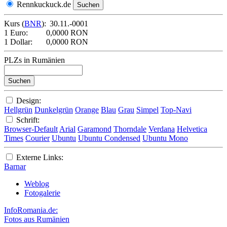
Rennkuckuck.de
Kurs (
BNR
):
30.11.-0001
1 Euro:
0,0000 RON
1 Dollar:
0,0000 RON
PLZs in Rumänien
Design:
Hellgrün
Dunkelgrün
Orange
Blau
Grau
Simpel
Top-Navi
Schrift:
Browser-Default
Arial
Garamond
Thorndale
Verdana
Helvetica
Times
Courier
Ubuntu
Ubuntu Condensed
Ubuntu Mono
Externe Links:
Barnar
Weblog
Fotogalerie
InfoRomania.de:
Fotos aus Rumänien