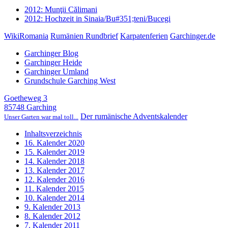
2012: Munţii Călimani
2012: Hochzeit in Sinaia/Bu#351;teni/Bucegi
WikiRomania
Rumänien Rundbrief
Karpatenferien
Garchinger.de
Garchinger Blog
Garchinger Heide
Garchinger Umland
Grundschule Garching West
Goetheweg 3
85748 Garching
Der rumänische Adventskalender
Unser Garten war mal toll...
Inhaltsverzeichnis
16. Kalender 2020
15. Kalender 2019
14. Kalender 2018
13. Kalender 2017
12. Kalender 2016
11. Kalender 2015
10. Kalender 2014
9. Kalender 2013
8. Kalender 2012
7. Kalender 2011