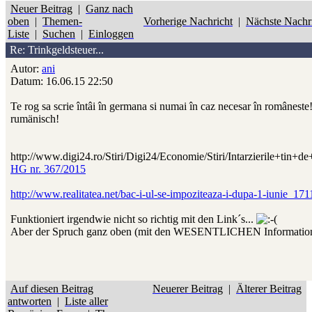
Neuer Beitrag
|
Ganz nach
oben
|
Themen-
Vorherige Nachricht
|
Nächste Nachr
Liste
|
Suchen
|
Einloggen
Re: Trinkgeldsteuer...
Autor:
ani
Datum: 16.06.15 22:50
Te rog sa scrie întâi în germana si numai în caz necesar în românest
rumänisch!
http://www.digi24.ro/Stiri/Digi24/Economie/Stiri/Intarzierile+tin+
HG nr. 367/2015
http://www.realitatea.net/bac-i-ul-se-impoziteaza-i-dupa-1-iunie_17
Funktioniert irgendwie nicht so richtig mit den Link´s...
Aber der Spruch ganz oben (mit den WESENTLICHEN Informationen
Auf diesen Beitrag
Neuerer Beitrag
|
Älterer Beitrag
antworten
|
Liste aller