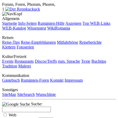
Forum, Foren, Phorum, Phoren,
1
Allgemein
Startseite
Info-Seiten
Rumänien-Hilfe
Anzeigen
Top WEB-Links
WEB-Katalog
Wissenstest
WikiRomania
Reisen
Reise-Tips
Reise-Empfehlungen
Mitfahrbörse
Reiseberichte
Klettern
Fotoserien
Kultur/Freizeit
Events
Restaurants
Discos/Treffs
rum. Sprache
Texte
Buchtips
Tradition
Malerei
Kommunikation
Gästebuch
Rumänien-Foren
Kontakt
Impressum
Sonstiges
SiteMap
SiteSearch
Wunschliste
Suche:
Web