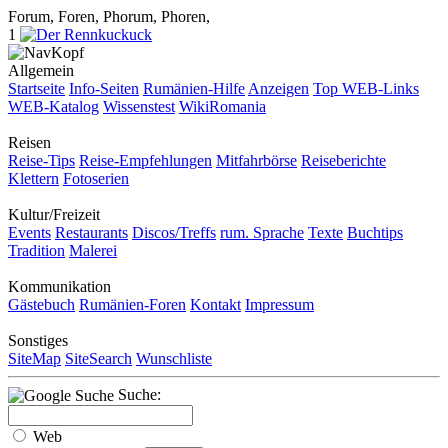
Forum, Foren, Phorum, Phoren,
1
Allgemein
Startseite
Info-Seiten
Rumänien-Hilfe
Anzeigen
Top WEB-Links
WEB-Katalog
Wissenstest
WikiRomania
Reisen
Reise-Tips
Reise-Empfehlungen
Mitfahrbörse
Reiseberichte
Klettern
Fotoserien
Kultur/Freizeit
Events
Restaurants
Discos/Treffs
rum. Sprache
Texte
Buchtips
Tradition
Malerei
Kommunikation
Gästebuch
Rumänien-Foren
Kontakt
Impressum
Sonstiges
SiteMap
SiteSearch
Wunschliste
Suche:
Web