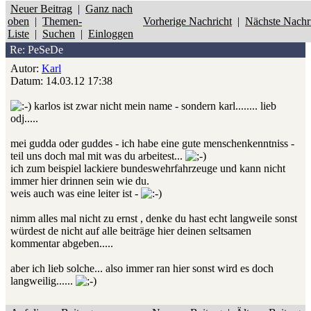
Neuer Beitrag
|
Ganz nach
oben
|
Themen-
Vorherige Nachricht
|
Nächste Nachr
Liste
|
Suchen
|
Einloggen
Re: PeSeDe
Autor:
Karl
Datum: 14.03.12 17:38
karlos ist zwar nicht mein name - sondern karl........ lieb
odj.....
mei gudda oder guddes - ich habe eine gute menschenkenntniss -
teil uns doch mal mit was du arbeitest...
ich zum beispiel lackiere bundeswehrfahrzeuge und kann nicht
immer hier drinnen sein wie du.
weis auch was eine leiter ist -
nimm alles mal nicht zu ernst , denke du hast echt langweile sonst
würdest de nicht auf alle beiträge hier deinen seltsamen
kommentar abgeben.....
aber ich lieb solche... also immer ran hier sonst wird es doch
langweilig......