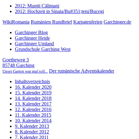
2012: Munţii Călimani
2012: Hochzeit in Sinaia/Bu#351;teni/Bucegi
WikiRomania
Rumänien Rundbrief
Karpatenferien
Garchinger.de
Garchinger Blog
Garchinger Heide
Garchinger Umland
Grundschule Garching West
Goetheweg 3
85748 Garching
Der rumänische Adventskalender
Unser Garten war mal toll...
Inhaltsverzeichnis
16. Kalender 2020
15. Kalender 2019
14. Kalender 2018
13. Kalender 2017
12. Kalender 2016
11. Kalender 2015
10. Kalender 2014
9. Kalender 2013
8. Kalender 2012
7. Kalender 2011