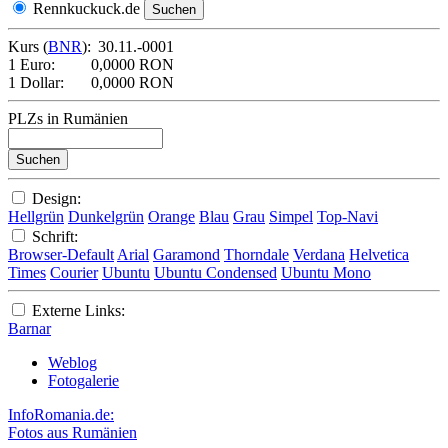
Rennkuckuck.de
Kurs (
BNR
):
30.11.-0001
1 Euro:
0,0000 RON
1 Dollar:
0,0000 RON
PLZs in Rumänien
Design:
Hellgrün
Dunkelgrün
Orange
Blau
Grau
Simpel
Top-Navi
Schrift:
Browser-Default
Arial
Garamond
Thorndale
Verdana
Helvetica
Times
Courier
Ubuntu
Ubuntu Condensed
Ubuntu Mono
Externe Links:
Barnar
Weblog
Fotogalerie
InfoRomania.de:
Fotos aus Rumänien