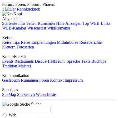
Forum, Foren, Phorum, Phoren,
1
Allgemein
Startseite
Info-Seiten
Rumänien-Hilfe
Anzeigen
Top WEB-Links
WEB-Katalog
Wissenstest
WikiRomania
Reisen
Reise-Tips
Reise-Empfehlungen
Mitfahrbörse
Reiseberichte
Klettern
Fotoserien
Kultur/Freizeit
Events
Restaurants
Discos/Treffs
rum. Sprache
Texte
Buchtips
Tradition
Malerei
Kommunikation
Gästebuch
Rumänien-Foren
Kontakt
Impressum
Sonstiges
SiteMap
SiteSearch
Wunschliste
Suche:
Web