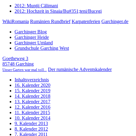
2012: Munţii Călimani
2012: Hochzeit in Sinaia/Bu#351;teni/Bucegi
WikiRomania
Rumänien Rundbrief
Karpatenferien
Garchinger.de
Garchinger Blog
Garchinger Heide
Garchinger Umland
Grundschule Garching West
Goetheweg 3
85748 Garching
Der rumänische Adventskalender
Unser Garten war mal toll...
Inhaltsverzeichnis
16. Kalender 2020
15. Kalender 2019
14. Kalender 2018
13. Kalender 2017
12. Kalender 2016
11. Kalender 2015
10. Kalender 2014
9. Kalender 2013
8. Kalender 2012
7. Kalender 2011