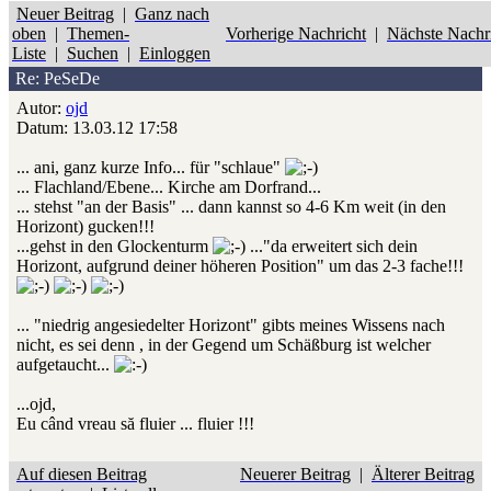
Neuer Beitrag
|
Ganz nach
oben
|
Themen-
Vorherige Nachricht
|
Nächste Nachr
Liste
|
Suchen
|
Einloggen
Re: PeSeDe
Autor:
ojd
Datum: 13.03.12 17:58
... ani, ganz kurze Info... für "schlaue"
... Flachland/Ebene... Kirche am Dorfrand...
... stehst "an der Basis" ... dann kannst so 4-6 Km weit (in den
Horizont) gucken!!!
...gehst in den Glockenturm
..."da erweitert sich dein
Horizont, aufgrund deiner höheren Position" um das 2-3 fache!!!
... "niedrig angesiedelter Horizont" gibts meines Wissens nach
nicht, es sei denn , in der Gegend um Schäßburg ist welcher
aufgetaucht...
...ojd,
Eu când vreau să fluier ... fluier !!!
Auf diesen Beitrag
Neuerer Beitrag
|
Älterer Beitrag