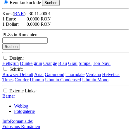
Rennkuckuck.de
Kurs (
BNR
):
30.11.-0001
1 Euro:
0,0000 RON
1 Dollar:
0,0000 RON
PLZs in Rumänien
Design:
Hellgrün
Dunkelgrün
Orange
Blau
Grau
Simpel
Top-Navi
Schrift:
Browser-Default
Arial
Garamond
Thorndale
Verdana
Helvetica
Times
Courier
Ubuntu
Ubuntu Condensed
Ubuntu Mono
Externe Links:
Barnar
Weblog
Fotogalerie
InfoRomania.de:
Fotos aus Rumänien