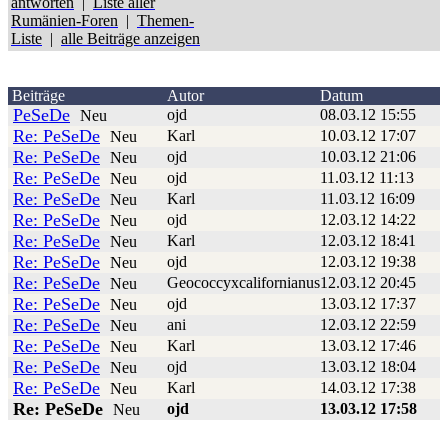
antworten
|
Liste aller
Rumänien-Foren
|
Themen-
Liste
|
alle Beiträge anzeigen
Beiträge
Autor
Datum
PeSeDe
ojd
08.03.12 15:55
Neu
Re: PeSeDe
Karl
10.03.12 17:07
Neu
Re: PeSeDe
ojd
10.03.12 21:06
Neu
Re: PeSeDe
ojd
11.03.12 11:13
Neu
Re: PeSeDe
Karl
11.03.12 16:09
Neu
Re: PeSeDe
ojd
12.03.12 14:22
Neu
Re: PeSeDe
Karl
12.03.12 18:41
Neu
Re: PeSeDe
ojd
12.03.12 19:38
Neu
Re: PeSeDe
Geococcyxcalifornianus
12.03.12 20:45
Neu
Re: PeSeDe
ojd
13.03.12 17:37
Neu
Re: PeSeDe
ani
12.03.12 22:59
Neu
Re: PeSeDe
Karl
13.03.12 17:46
Neu
Re: PeSeDe
ojd
13.03.12 18:04
Neu
Re: PeSeDe
Karl
14.03.12 17:38
Neu
Re: PeSeDe
ojd
13.03.12 17:58
Neu