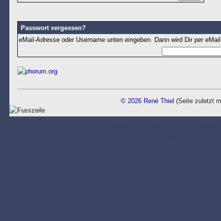
Passwort vergessen?
eMail-Adresse oder Username unten eingeben. Dann wird Dir per eMail
© 2026 René Thiel
(Seite zuletzt m
Ende: 0,056 - Total: 0,056 - Mozilla/5.0 (Linux; Android 14; Pixel 8) AppleWeb
ClaudeBot/1.0; +claudebot@anthropic
Die Script-Zeitzone und die ini-set