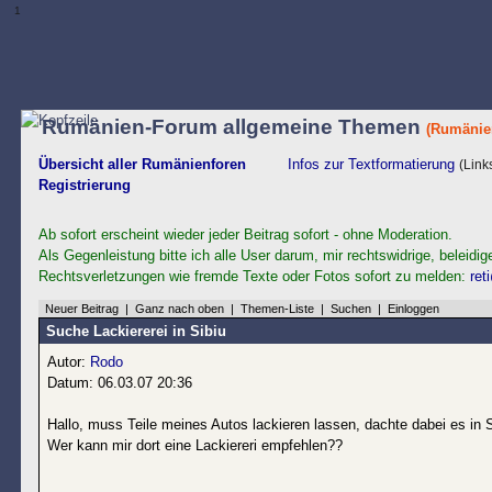
1
Rumänien-Forum allgemeine Themen
(Rumänie
Übersicht aller Rumänienforen
Infos zur Textformatierung
(Link
Registrierung
Ab sofort erscheint wieder jeder Beitrag sofort - ohne Moderation.
Als Gegenleistung bitte ich alle User darum, mir rechtswidrige, beleidig
Rechtsverletzungen wie fremde Texte oder Fotos sofort zu melden:
ret
Neuer Beitrag
|
Ganz nach oben
|
Themen-Liste
|
Suchen
|
Einloggen
Suche Lackiererei in Sibiu
Autor:
Rodo
Datum: 06.03.07 20:36
Hallo, muss Teile meines Autos lackieren lassen, dachte dabei es in S
Wer kann mir dort eine Lackiereri empfehlen??