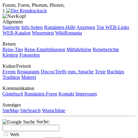
Forum, Foren, Phorum, Phoren,
1
Allgemein
Startseite
Info-Seiten
Rumänien-Hilfe
Anzeigen
Top WEB-Links
WEB-Katalog
Wissenstest
WikiRomania
Reisen
Reise-Tips
Reise-Empfehlungen
Mitfahrbörse
Reiseberichte
Klettern
Fotoserien
Kultur/Freizeit
Events
Restaurants
Discos/Treffs
rum. Sprache
Texte
Buchtips
Tradition
Malerei
Kommunikation
Gästebuch
Rumänien-Foren
Kontakt
Impressum
Sonstiges
SiteMap
SiteSearch
Wunschliste
Suche:
Web