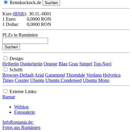
Rennkuckuck.de
Kurs (
BNR
):
30.11.-0001
1 Euro:
0,0000 RON
1 Dollar:
0,0000 RON
PLZs in Rumänien
Design:
Hellgrün
Dunkelgrün
Orange
Blau
Grau
Simpel
Top-Navi
Schrift:
Browser-Default
Arial
Garamond
Thorndale
Verdana
Helvetica
Times
Courier
Ubuntu
Ubuntu Condensed
Ubuntu Mono
Externe Links:
Barnar
Weblog
Fotogalerie
InfoRomania.de:
Fotos aus Rumänien