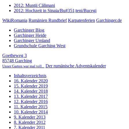
2012: Munţii Călimani
2012: Hochzeit in Sinaia/Bu#351;teni/Bucegi
WikiRomania
Rumänien Rundbrief
Karpatenferien
Garchinger.de
Garchinger Blog
Garchinger Heide
Garchinger Umland
Grundschule Garching West
Goetheweg 3
85748 Garching
Der rumänische Adventskalender
Unser Garten war mal toll...
Inhaltsverzeichnis
16. Kalender 2020
15. Kalender 2019
14. Kalender 2018
13. Kalender 2017
12. Kalender 2016
11. Kalender 2015
10. Kalender 2014
9. Kalender 2013
8. Kalender 2012
7. Kalender 2011