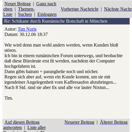
Neuer Beitrag
|
Ganz nach
oben
|
Themen-
Vorherige Nachricht
|
Nächste Nachr
Liste
|
Suchen
|
Einloggen
Re: Schikane durch Rumänische Botschaft in München
Autor:
Tim Noris
Datum: 30.12.06 18:37
Wie wird denn man wohl anders werden, wenn Kunden bloß
stören.
Ich bin in einem rumänischen Forum unterwegs, und beobachte
daß diese Büroleute erst fit werden, nachdem der Computer
hochgefahren ist.
Dann gibts bairam + paranghelie noch und nöcher.
Regen sich aber auf, wenn ein Kunde kommt, um sie mit
irgendeiner Angelegenheit vom Kaffeesaufen abzubringen...
Nach 8 Std. sind sie aber fix und alle vor lauter Nixtun...
Tim.
Auf diesen Beitrag
Neuerer Beitrag
|
Älterer Beitrag
antworten
|
Liste aller