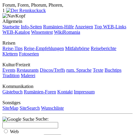
Forum, Foren, Phorum, Phoren,
1
Allgemein
Startseite
Info-Seiten
Rumänien-Hilfe
Anzeigen
Top WEB-Links
WEB-Katalog
Wissenstest
WikiRomania
Reisen
Reise-Tips
Reise-Empfehlungen
Mitfahrbörse
Reiseberichte
Klettern
Fotoserien
Kultur/Freizeit
Events
Restaurants
Discos/Treffs
rum. Sprache
Texte
Buchtips
Tradition
Malerei
Kommunikation
Gästebuch
Rumänien-Foren
Kontakt
Impressum
Sonstiges
SiteMap
SiteSearch
Wunschliste
Suche:
Web