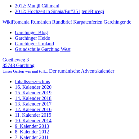
2012: Munţii Călimani
2012: Hochzeit in Sinaia/Bu#351;teni/Bucegi
WikiRomania
Rumänien Rundbrief
Karpatenferien
Garchinger.de
Garchinger Blog
Garchinger Heide
Garchinger Umland
Grundschule Garching West
Goetheweg 3
85748 Garching
Der rumänische Adventskalender
Unser Garten war mal toll...
Inhaltsverzeichnis
16. Kalender 2020
15. Kalender 2019
14. Kalender 2018
13. Kalender 2017
12. Kalender 2016
11. Kalender 2015
10. Kalender 2014
9. Kalender 2013
8. Kalender 2012
7. Kalender 2011