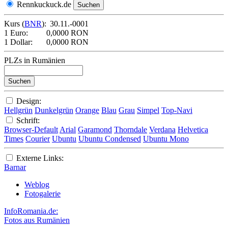
Rennkuckuck.de
Kurs (
BNR
):
30.11.-0001
1 Euro:
0,0000 RON
1 Dollar:
0,0000 RON
PLZs in Rumänien
Design:
Hellgrün
Dunkelgrün
Orange
Blau
Grau
Simpel
Top-Navi
Schrift:
Browser-Default
Arial
Garamond
Thorndale
Verdana
Helvetica
Times
Courier
Ubuntu
Ubuntu Condensed
Ubuntu Mono
Externe Links:
Barnar
Weblog
Fotogalerie
InfoRomania.de:
Fotos aus Rumänien