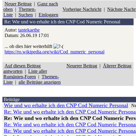
Neuer Beitrag
|
Ganz nach
oben
|
Themen-
Vorherige Nachricht
|
Nächste Nachr
Liste
|
Suchen
|
Einloggen
Re: Wie und wo erhalte ich den CNP Cod Numeric Personal
Autor:
tantekaethe
Datum: 26.06.19 17:01
... ob dies hier weiterhilft
https://ro.wikipedia.org/wiki/Cod_numeric_personal
Auf diesen Beitrag
Neuerer Beitrag
|
Älterer Beitrag
antworten
|
Liste aller
Rumänien-Foren
|
Themen-
Liste
|
alle Beiträge anzeigen
Beiträge
Wie und wo erhalte ich den CNP Cod Numeric Personal
N
Re: Wie und wo erhalte ich den CNP Cod Numeric Persona
Re: Wie und wo erhalte ich den CNP Cod Numeric Pers
Re: Wie und wo erhalte ich den CNP Cod Numeric Persona
Re: Wie und wo erhalte ich den CNP Cod Numeric Persona