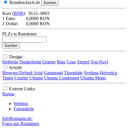
Rennkuckuck.de
Kurs (
BNR
):
30.11.-0001
1 Euro:
0,0000 RON
1 Dollar:
0,0000 RON
PLZs in Rumänien
Design:
Hellgrün
Dunkelgrün
Orange
Blau
Grau
Simpel
Top-Navi
Schrift:
Browser-Default
Arial
Garamond
Thorndale
Verdana
Helvetica
Times
Courier
Ubuntu
Ubuntu Condensed
Ubuntu Mono
Externe Links:
Barnar
Weblog
Fotogalerie
InfoRomania.de:
Fotos aus Rumänien