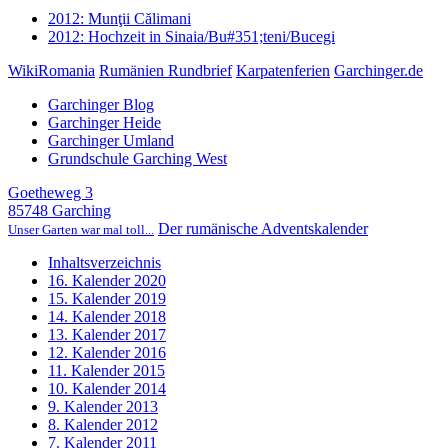
2012: Munţii Călimani
2012: Hochzeit in Sinaia/Bu#351;teni/Bucegi
WikiRomania
Rumänien Rundbrief
Karpatenferien
Garchinger.de
Garchinger Blog
Garchinger Heide
Garchinger Umland
Grundschule Garching West
Goetheweg 3
85748 Garching
Der rumänische Adventskalender
Unser Garten war mal toll...
Inhaltsverzeichnis
16. Kalender 2020
15. Kalender 2019
14. Kalender 2018
13. Kalender 2017
12. Kalender 2016
11. Kalender 2015
10. Kalender 2014
9. Kalender 2013
8. Kalender 2012
7. Kalender 2011