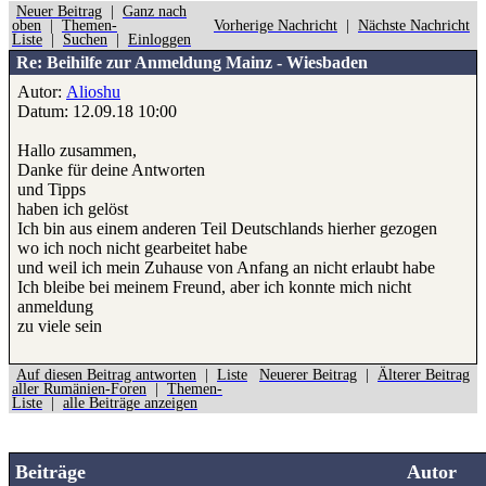
Neuer Beitrag
|
Ganz nach
oben
|
Themen-
Vorherige Nachricht
|
Nächste Nachricht
Liste
|
Suchen
|
Einloggen
Re: Beihilfe zur Anmeldung Mainz - Wiesbaden
Autor:
Alioshu
Datum: 12.09.18 10:00
Hallo zusammen,
Danke für deine Antworten
und Tipps
haben ich gelöst
Ich bin aus einem anderen Teil Deutschlands hierher gezogen
wo ich noch nicht gearbeitet habe
und weil ich mein Zuhause von Anfang an nicht erlaubt habe
Ich bleibe bei meinem Freund, aber ich konnte mich nicht
anmeldung
zu viele sein
Auf diesen Beitrag antworten
|
Liste
Neuerer Beitrag
|
Älterer Beitrag
aller Rumänien-Foren
|
Themen-
Liste
|
alle Beiträge anzeigen
Beiträge
Autor