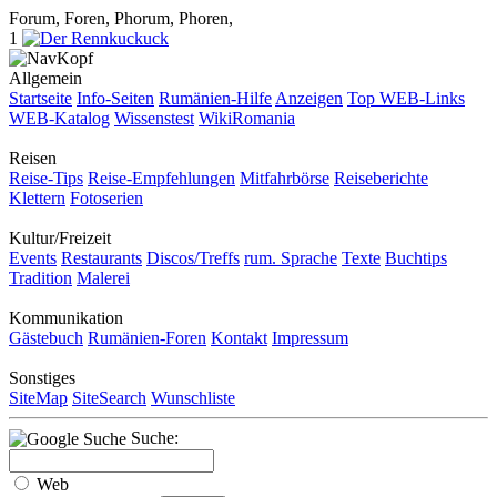
Forum, Foren, Phorum, Phoren,
1
Allgemein
Startseite
Info-Seiten
Rumänien-Hilfe
Anzeigen
Top WEB-Links
WEB-Katalog
Wissenstest
WikiRomania
Reisen
Reise-Tips
Reise-Empfehlungen
Mitfahrbörse
Reiseberichte
Klettern
Fotoserien
Kultur/Freizeit
Events
Restaurants
Discos/Treffs
rum. Sprache
Texte
Buchtips
Tradition
Malerei
Kommunikation
Gästebuch
Rumänien-Foren
Kontakt
Impressum
Sonstiges
SiteMap
SiteSearch
Wunschliste
Suche:
Web