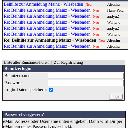
Beihilfe zur Anmeldung Mainz - Wiesbaden
Alioshu
Neu
Re: Beihilfe zur Anmeldung Mainz - Wiesbaden
Hans-Peter
Neu
Re: Beihilfe zur Anmeldung Mainz - Wiesbaden
andyu2
Neu
Re: Beihilfe zur Anmeldung Mainz - Wiesbaden
Walter-J.
Neu
Re: Beihilfe zur Anmeldung Mainz - Wiesbaden
andyu2
Neu
Re: Beihilfe zur Anmeldung Mainz - Wiesbaden
Walter-J.
Neu
Re: Beihilfe zur Anmeldung Mainz - Wiesbaden
Alioshu
Neu
Re: Beihilfe zur Anmeldung Mainz - Wiesbaden
Alioshu
Neu
Liste aller Rumänien-Foren
|
Zur Registrierung
Benutzerlogin
Benutzername:
Passwort:
Login-Daten speichern:
Passwort vergessen?
eMail-Adresse oder Username unten eingeben. Dann wird Dir per
eMail ein neues Passwort zugeschickt.