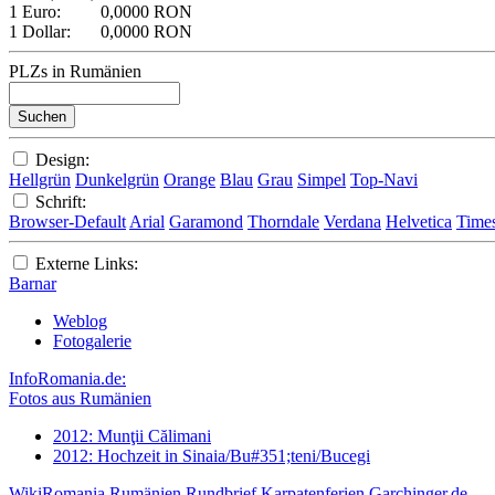
1 Euro:
0,0000 RON
1 Dollar:
0,0000 RON
PLZs in Rumänien
Design:
Hellgrün
Dunkelgrün
Orange
Blau
Grau
Simpel
Top-Navi
Schrift:
Browser-Default
Arial
Garamond
Thorndale
Verdana
Helvetica
Time
Externe Links:
Barnar
Weblog
Fotogalerie
InfoRomania.de:
Fotos aus Rumänien
2012: Munţii Călimani
2012: Hochzeit in Sinaia/Bu#351;teni/Bucegi
WikiRomania
Rumänien Rundbrief
Karpatenferien
Garchinger.de