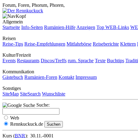
Forum, Foren, Phorum, Phoren,
Allgemein
Startseite
Info-Seiten
Rumänien-Hilfe
Anzeigen
Top WEB-Links
WEB
Reisen
Reise-Tips
Reise-Empfehlungen
Mitfahrbörse
Reiseberichte
Klettern
Kultur/Freizeit
Events
Restaurants
Discos/Treffs
rum. Sprache
Texte
Buchtips
Tradit
Kommunikation
Gästebuch
Rumänien-Foren
Kontakt
Impressum
Sonstiges
SiteMap
SiteSearch
Wunschliste
Suche:
Web
Rennkuckuck.de
Kurs (
BNR
):
30.11.-0001