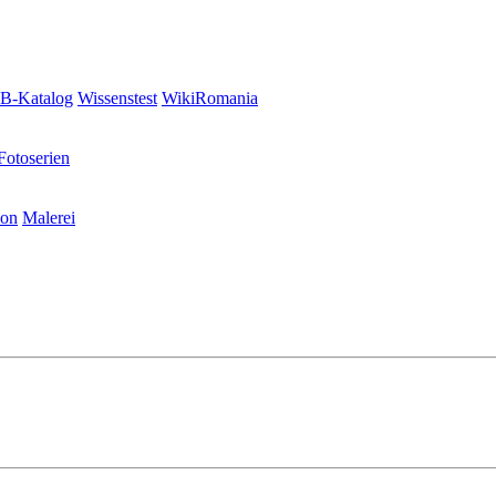
-Katalog
Wissenstest
WikiRomania
Fotoserien
ion
Malerei