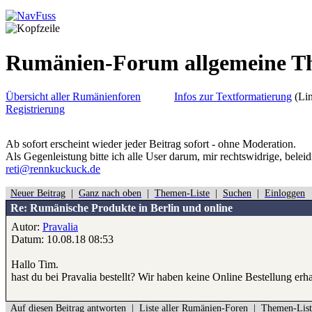
Rumänien-Forum allgemeine 
Übersicht aller Rumänienforen
Infos zur Textformatierung
(Lin
Registrierung
Ab sofort erscheint wieder jeder Beitrag sofort - ohne Moderation.
Als Gegenleistung bitte ich alle User darum, mir rechtswidrige, belei
reti@rennkuckuck.de
Neuer Beitrag
|
Ganz nach oben
|
Themen-Liste
|
Suchen
|
Einloggen
Re: Rumänische Produkte in Berlin und online
Autor:
Pravalia
Datum: 10.08.18 08:53
Hallo Tim.
hast du bei Pravalia bestellt? Wir haben keine Online Bestellung er
Auf diesen Beitrag antworten
|
Liste aller Rumänien-Foren
|
Themen-List