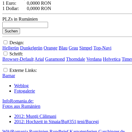
1 Euro:
0,0000 RON
1 Dollar:
0,0000 RON
PLZs in Rumänien
Design:
Hellgrün
Dunkelgrün
Orange
Blau
Grau
Simpel
Top-Navi
Schrift:
Browser-Default
Arial
Garamond
Thorndale
Verdana
Helvetica
Time
Externe Links:
Barnar
Weblog
Fotogalerie
InfoRomania.de:
Fotos aus Rumänien
2012: Munţii Călimani
2012: Hochzeit in Sinaia/Bu#351;teni/Bucegi
WikiRomania
Rumänien Rundbrief
Karpatenferien
Garchinger.de