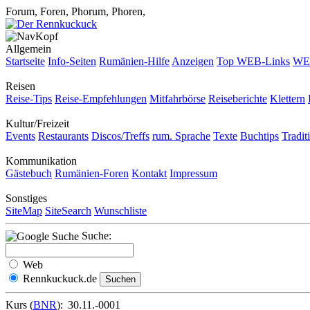
Forum, Foren, Phorum, Phoren,
Allgemein
Startseite
Info-Seiten
Rumänien-Hilfe
Anzeigen
Top WEB-Links
WEB
Reisen
Reise-Tips
Reise-Empfehlungen
Mitfahrbörse
Reiseberichte
Klettern
Kultur/Freizeit
Events
Restaurants
Discos/Treffs
rum. Sprache
Texte
Buchtips
Tradit
Kommunikation
Gästebuch
Rumänien-Foren
Kontakt
Impressum
Sonstiges
SiteMap
SiteSearch
Wunschliste
Suche:
Web
Rennkuckuck.de
Kurs (
BNR
):
30.11.-0001