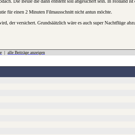
utodach. Die Beule die dann entsteht soll abgesichert sein. In Holland i
ie für einen 2 Minuten Filmausschnitt nicht antun möchte.
rd, der versichert. Grundsäätzlich wäre es auch super Nachtflüge abz
e
|
alle Beiträge anzeigen