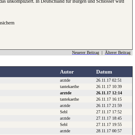
st das unkompliziert. In Deutschland für Burgen und Schlösser wird
usichern
Neuerer Beitrag
|
Älterer Beitrag
Autor
Datum
arztde
26.11.17 02:51
tantekaethe
26.11.17 10:39
arztde
26.11.17 12:14
tantekaethe
26.11.17 16:15
arztde
26.11.17 21:59
Sebl
27.11.17 17:52
arztde
27.11.17 18:45
Sebl
27.11.17 19:55
arztde
28.11.17 00:57