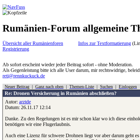
Rumänien-Forum allgemeine 
Übersicht aller Rumänienforen
Infos zur Textformatierung
(Lin
Registrierung
Ab sofort erscheint wieder jeder Beitrag sofort - ohne Moderation.
Als Gegenleistung bitte ich alle User darum, mir rechtswidrige, belei
reti@rennkuckuck.de
Neuer Beitrag
|
Ganz nach oben
|
Themen-Liste
|
Suchen
|
Einloggen
Re: Dronen Versicherung in Rumänien abschließen?
Autor:
arztde
Datum: 26.11.17 12:14
Danke. Zu den Regelungen ist es mir schon klar wo ich diese einh
benötigen wir eine Flugerlaubnis.
Auch eine Lizenz für schwere Drohnen liegt vor aber darum geht es 