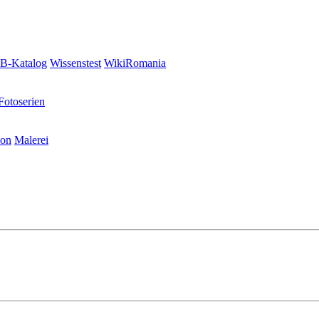
-Katalog
Wissenstest
WikiRomania
Fotoserien
ion
Malerei