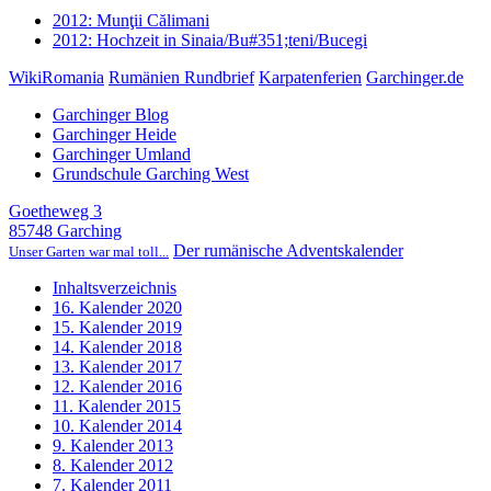
2012: Munţii Călimani
2012: Hochzeit in Sinaia/Bu#351;teni/Bucegi
WikiRomania
Rumänien Rundbrief
Karpatenferien
Garchinger.de
Garchinger Blog
Garchinger Heide
Garchinger Umland
Grundschule Garching West
Goetheweg 3
85748 Garching
Der rumänische Adventskalender
Unser Garten war mal toll...
Inhaltsverzeichnis
16. Kalender 2020
15. Kalender 2019
14. Kalender 2018
13. Kalender 2017
12. Kalender 2016
11. Kalender 2015
10. Kalender 2014
9. Kalender 2013
8. Kalender 2012
7. Kalender 2011