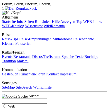
Forum, Foren, Phorum, Phoren,
1
Allgemein
Startseite
Info-Seiten
Rumänien-Hilfe
Anzeigen
Top WEB-Links
WEB-Katalog
Wissenstest
WikiRomania
Reisen
Reise-Tips
Reise-Empfehlungen
Mitfahrbörse
Reiseberichte
Klettern
Fotoserien
Kultur/Freizeit
Events
Restaurants
Discos/Treffs
rum. Sprache
Texte
Buchtips
Tradition
Malerei
Kommunikation
Gästebuch
Rumänien-Foren
Kontakt
Impressum
Sonstiges
SiteMap
SiteSearch
Wunschliste
Suche:
Web