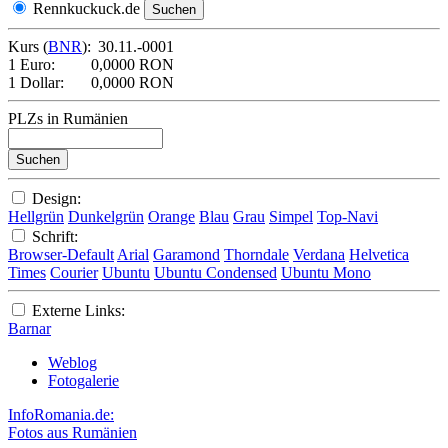
Rennkuckuck.de
Kurs (
BNR
):
30.11.-0001
1 Euro:
0,0000 RON
1 Dollar:
0,0000 RON
PLZs in Rumänien
Design:
Hellgrün
Dunkelgrün
Orange
Blau
Grau
Simpel
Top-Navi
Schrift:
Browser-Default
Arial
Garamond
Thorndale
Verdana
Helvetica
Times
Courier
Ubuntu
Ubuntu Condensed
Ubuntu Mono
Externe Links:
Barnar
Weblog
Fotogalerie
InfoRomania.de:
Fotos aus Rumänien