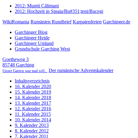
2012: Munţii Călimani
2012: Hochzeit in Sinaia/Bu#351;teni/Bucegi
WikiRomania
Rumänien Rundbrief
Karpatenferien
Garchinger.de
Garchinger Blog
Garchinger Heide
Garchinger Umland
Grundschule Garching West
Goetheweg 3
85748 Garching
Der rumänische Adventskalender
Unser Garten war mal toll...
Inhaltsverzeichnis
16. Kalender 2020
15. Kalender 2019
14. Kalender 2018
13. Kalender 2017
12. Kalender 2016
11. Kalender 2015
10. Kalender 2014
9. Kalender 2013
8. Kalender 2012
7. Kalender 2011