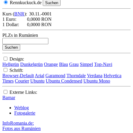
Rennkuckuck.de
Kurs (
BNR
):
30.11.-0001
1 Euro:
0,0000 RON
1 Dollar:
0,0000 RON
PLZs in Rumänien
Design:
Hellgrün
Dunkelgrün
Orange
Blau
Grau
Simpel
Top-Navi
Schrift:
Browser-Default
Arial
Garamond
Thorndale
Verdana
Helvetica
Times
Courier
Ubuntu
Ubuntu Condensed
Ubuntu Mono
Externe Links:
Barnar
Weblog
Fotogalerie
InfoRomania.de:
Fotos aus Rumänien