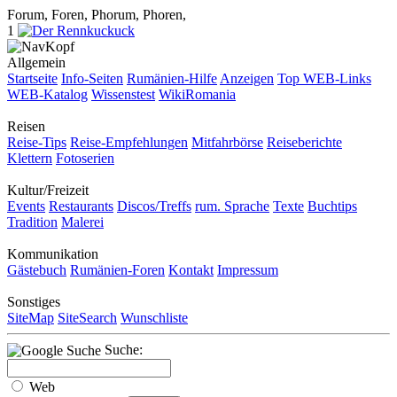
Forum, Foren, Phorum, Phoren,
1
Allgemein
Startseite
Info-Seiten
Rumänien-Hilfe
Anzeigen
Top WEB-Links
WEB-Katalog
Wissenstest
WikiRomania
Reisen
Reise-Tips
Reise-Empfehlungen
Mitfahrbörse
Reiseberichte
Klettern
Fotoserien
Kultur/Freizeit
Events
Restaurants
Discos/Treffs
rum. Sprache
Texte
Buchtips
Tradition
Malerei
Kommunikation
Gästebuch
Rumänien-Foren
Kontakt
Impressum
Sonstiges
SiteMap
SiteSearch
Wunschliste
Suche:
Web