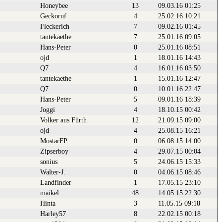
Honeybee
13
09.03.16 01:25
Geckoruf
4
25.02.16 10:21
Fleckerich
7
09.02.16 01:45
tantekaethe
7
25.01.16 09:05
Hans-Peter
0
25.01.16 08:51
ojd
1
18.01.16 14:43
Q7
4
16.01.16 03:50
tantekaethe
1
15.01.16 12:47
Q7
0
10.01.16 22:47
Hans-Peter
5
09.01.16 18:39
Joggi
4
18.10.15 00:42
Volker aus Fürth
12
21.09.15 09:00
ojd
4
25.08.15 16:21
MostarFP
0
06.08.15 14:00
Zipserboy
4
29.07.15 00:04
sonius
5
24.06.15 15:33
Walter-J.
0
04.06.15 08:46
Landfinder
1
17.05.15 23:10
maikel
48
14.05.15 22:30
Hinta
3
11.05.15 09:18
Harley57
8
22.02.15 00:18