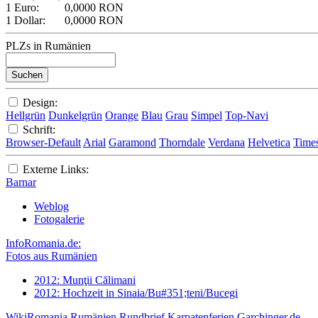
1 Euro:
0,0000 RON
1 Dollar:
0,0000 RON
PLZs in Rumänien
Design:
Hellgrün
Dunkelgrün
Orange
Blau
Grau
Simpel
Top-Navi
Schrift:
Browser-Default
Arial
Garamond
Thorndale
Verdana
Helvetica
Time
Externe Links:
Barnar
Weblog
Fotogalerie
InfoRomania.de:
Fotos aus Rumänien
2012: Munţii Călimani
2012: Hochzeit in Sinaia/Bu#351;teni/Bucegi
WikiRomania
Rumänien Rundbrief
Karpatenferien
Garchinger.de