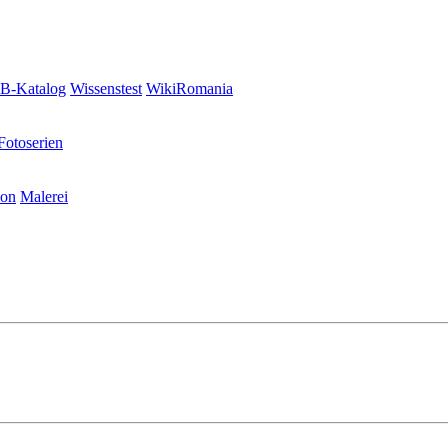
-Katalog
Wissenstest
WikiRomania
Fotoserien
ion
Malerei