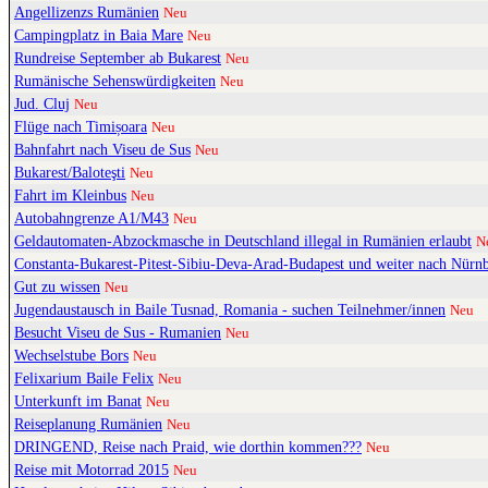
Angellizenzs Rumänien
Neu
Campingplatz in Baia Mare
Neu
Rundreise September ab Bukarest
Neu
Rumänische Sehenswürdigkeiten
Neu
Jud. Cluj
Neu
Flüge nach Timișoara
Neu
Bahnfahrt nach Viseu de Sus
Neu
Bukarest/Baloteşti
Neu
Fahrt im Kleinbus
Neu
Autobahngrenze A1/M43
Neu
Geldautomaten-Abzockmasche in Deutschland illegal in Rumänien erlaubt
N
Constanta-Bukarest-Pitest-Sibiu-Deva-Arad-Budapest und weiter nach Nürn
Gut zu wissen
Neu
Jugendaustausch in Baile Tusnad, Romania - suchen Teilnehmer/innen
Neu
Besucht Viseu de Sus - Rumanien
Neu
Wechselstube Bors
Neu
Felixarium Baile Felix
Neu
Unterkunft im Banat
Neu
Reiseplanung Rumänien
Neu
DRINGEND, Reise nach Praid, wie dorthin kommen???
Neu
Reise mit Motorrad 2015
Neu