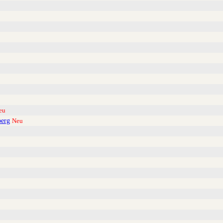
eu
berg
Neu