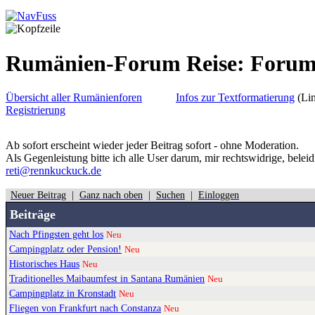
Rumänien-Forum Reise: Foru
Übersicht aller Rumänienforen
Infos zur Textformatierung
(Lin
Registrierung
Ab sofort erscheint wieder jeder Beitrag sofort - ohne Moderation.
Als Gegenleistung bitte ich alle User darum, mir rechtswidrige, belei
reti@rennkuckuck.de
Neuer Beitrag
|
Ganz nach oben
|
Suchen
|
Einloggen
Beiträge
Nach Pfingsten geht los
Neu
Campingplatz oder Pension!
Neu
Historisches Haus
Neu
Traditionelles Maibaumfest in Santana Rumänien
Neu
Campingplatz in Kronstadt
Neu
Fliegen von Frankfurt nach Constanza
Neu