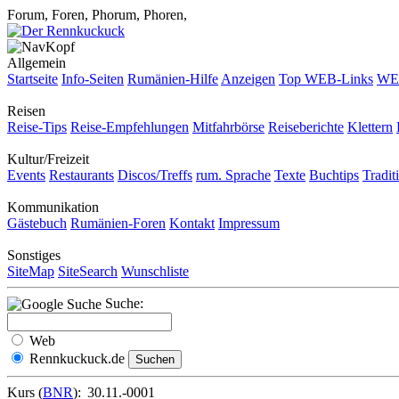
Forum, Foren, Phorum, Phoren,
Allgemein
Startseite
Info-Seiten
Rumänien-Hilfe
Anzeigen
Top WEB-Links
WEB
Reisen
Reise-Tips
Reise-Empfehlungen
Mitfahrbörse
Reiseberichte
Klettern
Kultur/Freizeit
Events
Restaurants
Discos/Treffs
rum. Sprache
Texte
Buchtips
Tradit
Kommunikation
Gästebuch
Rumänien-Foren
Kontakt
Impressum
Sonstiges
SiteMap
SiteSearch
Wunschliste
Suche:
Web
Rennkuckuck.de
Kurs (
BNR
):
30.11.-0001