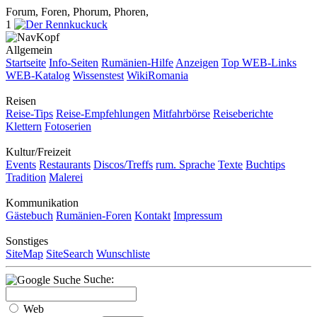
Forum, Foren, Phorum, Phoren,
1
Allgemein
Startseite
Info-Seiten
Rumänien-Hilfe
Anzeigen
Top WEB-Links
WEB-Katalog
Wissenstest
WikiRomania
Reisen
Reise-Tips
Reise-Empfehlungen
Mitfahrbörse
Reiseberichte
Klettern
Fotoserien
Kultur/Freizeit
Events
Restaurants
Discos/Treffs
rum. Sprache
Texte
Buchtips
Tradition
Malerei
Kommunikation
Gästebuch
Rumänien-Foren
Kontakt
Impressum
Sonstiges
SiteMap
SiteSearch
Wunschliste
Suche:
Web