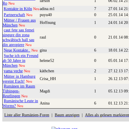
larslin
1
06.02.14 21
Ro
Neu
Kontakte in Köln
adina.m1
7
27.01.14 21
Neu
Partnerschaft
puyu40
0
25.01.14 14
Neu
Mütter / Frauen aus
Hoffnung
1
24.01.14 20
München
Neu
caut fete sau femei
singure din zona
raul
0
21.01.14 08
schwäbisch hall sau
din apropiere
Neu
Neue Kontakte..
gina
6
18.01.14 22
Neu
Suche ich ein Freund
ab 50 Jahre in
helene52
0
05.01.14 17
München
Neu
vama veche
käthchen
2
27.12.13 17
Neu
Mütter in Hamburg
Crisa_HH
1
26.12.13 07
vereint Euch!
Neu
Rumänen im Raum
Tübingen-
Magdi
1
05.12.13 09
Reutlingen
Neu
Rumänische Leute in
Anina
6
01.12.13 21
Worms?
Neu
Liste aller Rumänien-Foren
|
Baum anzeigen
|
Alles als gelesen markiere