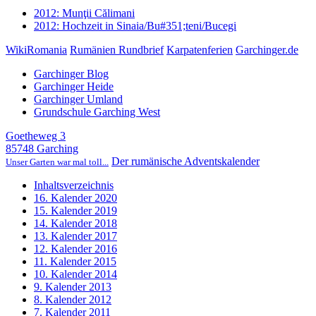
2012: Munţii Călimani
2012: Hochzeit in Sinaia/Bu#351;teni/Bucegi
WikiRomania
Rumänien Rundbrief
Karpatenferien
Garchinger.de
Garchinger Blog
Garchinger Heide
Garchinger Umland
Grundschule Garching West
Goetheweg 3
85748 Garching
Der rumänische Adventskalender
Unser Garten war mal toll...
Inhaltsverzeichnis
16. Kalender 2020
15. Kalender 2019
14. Kalender 2018
13. Kalender 2017
12. Kalender 2016
11. Kalender 2015
10. Kalender 2014
9. Kalender 2013
8. Kalender 2012
7. Kalender 2011