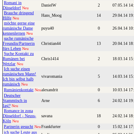
Romani in
DanielW
2
07.05.14 14
Düsseldorf
Neu
Brauche dringend
Hans_Moog
14
29.04.14 19
Hilfe
Neu
möchte gerne eine
rumänische Dame
puyu40
0
26.04.14 10
kennenlernen
Neu
suche rumänische
Freundin/Partnerin
Christian44
13
20.04.14 18
fürs Leben
Neu
Suche Kontakt zu
Rumänen bei
Chris1414
2
18.03.14 15
Wetzlar
Neu
Ich suche einen
rumänischen Mann!
vivaromania
5
14.03.14 15
Ich bin selbst halb
rumänisch
Neu
Rumänienkontakt
alexandrit
0
10.03.14 17
Neu
Deutscher
Stammtisch in
Arne
6
24.02.14 19
Iași?
Neu
Romance in zona
Düsseldorf - Neuss-
savana
18
24.02.14 18
Köln
Neu
Partnerin gesucht
Frankfurter
0
15.02.14 17
Neu
ich suche Leute aus