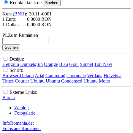
Rennkuckuck.de
Kurs (
BNR
):
30.11.-0001
1 Euro:
0,0000 RON
1 Dollar:
0,0000 RON
PLZs in Rumänien
Design:
Hellgrün
Dunkelgrün
Orange
Blau
Grau
Simpel
Top-Navi
Schrift:
Browser-Default
Arial
Garamond
Thorndale
Verdana
Helvetica
Times
Courier
Ubuntu
Ubuntu Condensed
Ubuntu Mono
Externe Links:
Barnar
Weblog
Fotogalerie
InfoRomania.de:
Fotos aus Rumänien