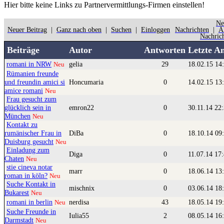
Hier bitte
keine
Links zu Partnervermittlungs-Firmen einstellen!
Ne
Neuer Beitrag
|
Ganz nach oben
|
Suchen
|
Einloggen
Nachrichten
|
Ä
Nachric
Beiträge
Autor
Antworten
Letzte A
romani in NRW
gelia
29
18.02.15 14
Neu
Rümanien freunde
und freundin amici si
Honcumaria
0
14.02.15 13
amice romani
Neu
Frau gesucht zum
glücklich sein in
emron22
0
30.11.14 22
München
Neu
Kontakt zu
rumänischer Frau in
DiBa
0
18.10.14 09
Duisburg gesucht
Neu
Einladung zum
Diga
0
11.07.14 17
Chaten
Neu
stie cineva notar
marr
0
18.06.14 13
roman in köln?
Neu
Suche Kontakt in
mischnix
0
03.06.14 18
Bukarest
Neu
romani in berlin
nerdisa
43
18.05.14 19
Neu
Suche Freunde in
Iulia55
2
08.05.14 16
Darmstadt
Neu