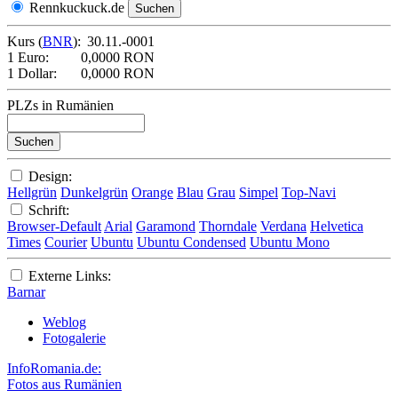
Rennkuckuck.de
Kurs (
BNR
):
30.11.-0001
1 Euro:
0,0000 RON
1 Dollar:
0,0000 RON
PLZs in Rumänien
Design:
Hellgrün
Dunkelgrün
Orange
Blau
Grau
Simpel
Top-Navi
Schrift:
Browser-Default
Arial
Garamond
Thorndale
Verdana
Helvetica
Times
Courier
Ubuntu
Ubuntu Condensed
Ubuntu Mono
Externe Links:
Barnar
Weblog
Fotogalerie
InfoRomania.de:
Fotos aus Rumänien