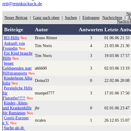
reti@rennkuckuck.de
Ne
Neuer Beitrag
|
Ganz nach oben
|
Suchen
|
Einloggen
Nachrichten
|
Ä
Nachric
Beiträge
Autor
Antworten
Letzte Ant
RO-Hilfe
Bruno Römer
3
01.06.06 21:33
Neu
Ankunft von
Tim Noris
4
21.03.06 21:30
Freundin
Neu
Ein Kind braucht
Tim Noris
3
19.03.06 17:57
Hilfe
Neu
besser
Geldspenden statt
ah6600
3
02.03.06 13:19
Hilfstransporte
Neu
Kinderheim Alba
Doina33
0
22.02.06 20:08
Iulia
Neu
Persönliche Hilfe
für
mumpel777
3
17.01.06 17:50
Flutopfer!!!!!
Neu
Kinder- Alten-
und Krankenhilfe
jbr
0
02.01.06 23:47
für Rumänien
Neu
Copiii-Europei
ricalex
1
26.12.05 15:07
e.V.
Neu
Suche als dt.