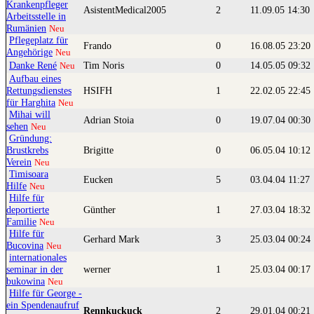
Krankenpfleger
AsistentMedical2005
2
11.09.05 14:30
Arbeitsstelle in
Rumänien
Neu
Pflegeplatz für
Frando
0
16.08.05 23:20
Angehörige
Neu
Danke René
Tim Noris
0
14.05.05 09:32
Neu
Aufbau eines
Rettungsdienstes
HSIFH
1
22.02.05 22:45
für Harghita
Neu
Mihai will
Adrian Stoia
0
19.07.04 00:30
sehen
Neu
Gründung:
Brustkrebs
Brigitte
0
06.05.04 10:12
Verein
Neu
Timisoara
Eucken
5
03.04.04 11:27
Hilfe
Neu
Hilfe für
deportierte
Günther
1
27.03.04 18:32
Familie
Neu
Hilfe für
Gerhard Mark
3
25.03.04 00:24
Bucovina
Neu
internationales
seminar in der
werner
1
25.03.04 00:17
bukowina
Neu
Hilfe für George -
ein Spendenaufruf
Rennkuckuck
2
29.01.04 00:21