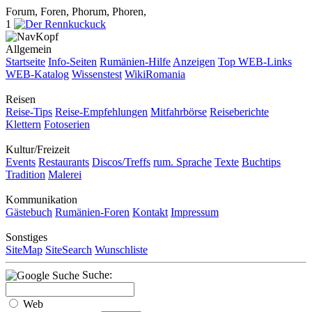
Forum, Foren, Phorum, Phoren,
1
Allgemein
Startseite
Info-Seiten
Rumänien-Hilfe
Anzeigen
Top WEB-Links
WEB-Katalog
Wissenstest
WikiRomania
Reisen
Reise-Tips
Reise-Empfehlungen
Mitfahrbörse
Reiseberichte
Klettern
Fotoserien
Kultur/Freizeit
Events
Restaurants
Discos/Treffs
rum. Sprache
Texte
Buchtips
Tradition
Malerei
Kommunikation
Gästebuch
Rumänien-Foren
Kontakt
Impressum
Sonstiges
SiteMap
SiteSearch
Wunschliste
Suche:
Web