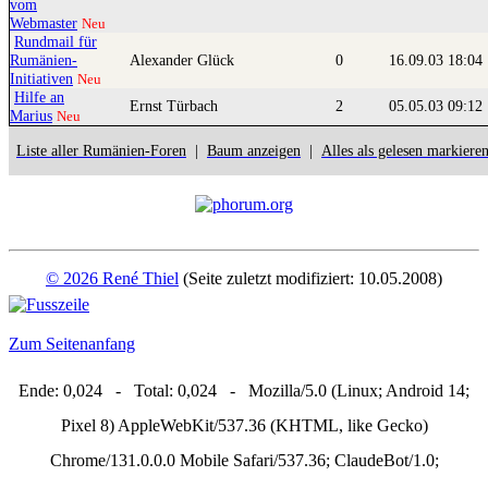
vom
Webmaster
Neu
Rundmail für
Rumänien-
Alexander Glück
0
16.09.03 18:04
Initiativen
Neu
Hilfe an
Ernst Türbach
2
05.05.03 09:12
Marius
Neu
Liste aller Rumänien-Foren
|
Baum anzeigen
|
Alles als gelesen markiere
© 2026 René Thiel
(Seite zuletzt modifiziert: 10.05.2008)
Zum Seitenanfang
Ende: 0,024 - Total: 0,024 - Mozilla/5.0 (Linux; Android 14;
Pixel 8) AppleWebKit/537.36 (KHTML, like Gecko)
Chrome/131.0.0.0 Mobile Safari/537.36; ClaudeBot/1.0;