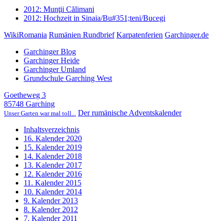
2012: Munţii Călimani
2012: Hochzeit in Sinaia/Bu#351;teni/Bucegi
WikiRomania
Rumänien Rundbrief
Karpatenferien
Garchinger.de
Garchinger Blog
Garchinger Heide
Garchinger Umland
Grundschule Garching West
Goetheweg 3
85748 Garching
Der rumänische Adventskalender
Unser Garten war mal toll...
Inhaltsverzeichnis
16. Kalender 2020
15. Kalender 2019
14. Kalender 2018
13. Kalender 2017
12. Kalender 2016
11. Kalender 2015
10. Kalender 2014
9. Kalender 2013
8. Kalender 2012
7. Kalender 2011