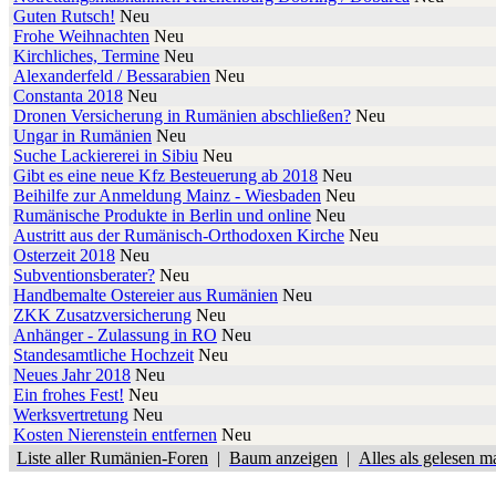
Guten Rutsch!
Neu
Frohe Weihnachten
Neu
Kirchliches, Termine
Neu
Alexanderfeld / Bessarabien
Neu
Constanta 2018
Neu
Dronen Versicherung in Rumänien abschließen?
Neu
Ungar in Rumänien
Neu
Suche Lackiererei in Sibiu
Neu
Gibt es eine neue Kfz Besteuerung ab 2018
Neu
Beihilfe zur Anmeldung Mainz - Wiesbaden
Neu
Rumänische Produkte in Berlin und online
Neu
Austritt aus der Rumänisch-Orthodoxen Kirche
Neu
Osterzeit 2018
Neu
Subventionsberater?
Neu
Handbemalte Ostereier aus Rumänien
Neu
ZKK Zusatzversicherung
Neu
Anhänger - Zulassung in RO
Neu
Standesamtliche Hochzeit
Neu
Neues Jahr 2018
Neu
Ein frohes Fest!
Neu
Werksvertretung
Neu
Kosten Nierenstein entfernen
Neu
Liste aller Rumänien-Foren
|
Baum anzeigen
|
Alles als gelesen m