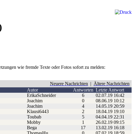
)
rletzungen wie fremde Texte oder Fotos sofort zu melden:
Neuere Nachrichten
|
Ältere Nachrichten
Autor
Antworten
Letzte Antwort
ErikaSchneider
6
02.07.19 16:42
Joachim
0
08.06.19 10:12
Joachim
4
14.05.19 20:59
Klausi6443
2
18.04.19 19:10
Toubab
5
04.04.19 22:31
Mobby
1
26.02.19 09:15
Bega
17
13.02.19 16:18
ThomasHu
0
07.02.19 18:59