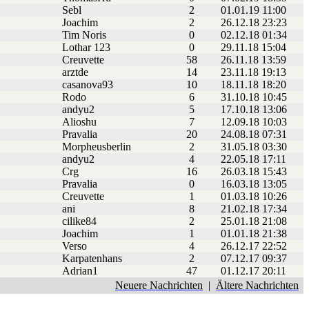
Sebl
2
01.01.19 11:00
Joachim
2
26.12.18 23:23
Tim Noris
0
02.12.18 01:34
Lothar 123
0
29.11.18 15:04
Creuvette
58
26.11.18 13:59
arztde
14
23.11.18 19:13
casanova93
10
18.11.18 18:20
Rodo
6
31.10.18 10:45
andyu2
5
17.10.18 13:06
Alioshu
7
12.09.18 10:03
Pravalia
20
24.08.18 07:31
Morpheusberlin
2
31.05.18 03:30
andyu2
4
22.05.18 17:11
Crg
16
26.03.18 15:43
Pravalia
0
16.03.18 13:05
Creuvette
1
01.03.18 10:26
ani
8
21.02.18 17:34
cilike84
2
25.01.18 21:08
Joachim
1
01.01.18 21:38
Verso
4
26.12.17 22:52
Karpatenhans
2
07.12.17 09:37
Adrian1
47
01.12.17 20:11
Neuere Nachrichten
|
Ältere Nachrichten