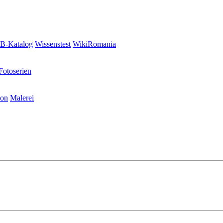
-Katalog
Wissenstest
WikiRomania
Fotoserien
ion
Malerei