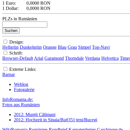
1 Euro:
0,0000 RON
1 Dollar:
0,0000 RON
PLZs in Rumänien
Design:
Hellgrün
Dunkelgrün
Orange
Blau
Grau
Simpel
Top-Navi
Schrift:
Browser-Default
Arial
Garamond
Thorndale
Verdana
Helvetica
Time
Externe Links:
Barnar
Weblog
Fotogalerie
InfoRomania.de:
Fotos aus Rumänien
2012: Munţii Călimani
2012: Hochzeit in Sinaia/Bu#351;teni/Bucegi
WikiRomania
Rumänien Rundbrief
Karpatenferien
Garchinger.de