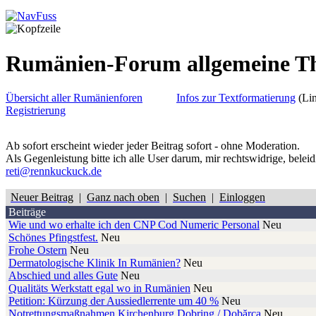
Rumänien-Forum allgemeine 
Übersicht aller Rumänienforen
Infos zur Textformatierung
(Lin
Registrierung
Ab sofort erscheint wieder jeder Beitrag sofort - ohne Moderation.
Als Gegenleistung bitte ich alle User darum, mir rechtswidrige, belei
reti@rennkuckuck.de
Neuer Beitrag
|
Ganz nach oben
|
Suchen
|
Einloggen
Beiträge
Wie und wo erhalte ich den CNP Cod Numeric Personal
Neu
Schönes Pfingstfest.
Neu
Frohe Ostern
Neu
Dermatologische Klinik In Rumänien?
Neu
Abschied und alles Gute
Neu
Qualitäts Werkstatt egal wo in Rumänien
Neu
Petition: Kürzung der Aussiedlerrente um 40 %
Neu
Notrettungsmaßnahmen Kirchenburg Dobring / Dobărca
Neu