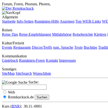
Forum, Foren, Phorum, Phoren,
Allgemein
Startseite
Info-Seiten
Rumänien-Hilfe
Anzeigen
Top WEB-Links
WEB
Reisen
Reise-Tips
Reise-Empfehlungen
Mitfahrbörse
Reiseberichte
Klettern
Kultur/Freizeit
Events
Restaurants
Discos/Treffs
rum. Sprache
Texte
Buchtips
Tradit
Kommunikation
Gästebuch
Rumänien-Foren
Kontakt
Impressum
Sonstiges
SiteMap
SiteSearch
Wunschliste
Suche:
Web
Rennkuckuck.de
Kurs (
BNR
):
30.11.-0001