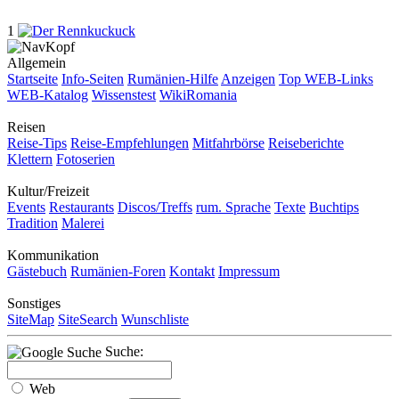
1
Allgemein
Startseite
Info-Seiten
Rumänien-Hilfe
Anzeigen
Top WEB-Links
WEB-Katalog
Wissenstest
WikiRomania
Reisen
Reise-Tips
Reise-Empfehlungen
Mitfahrbörse
Reiseberichte
Klettern
Fotoserien
Kultur/Freizeit
Events
Restaurants
Discos/Treffs
rum. Sprache
Texte
Buchtips
Tradition
Malerei
Kommunikation
Gästebuch
Rumänien-Foren
Kontakt
Impressum
Sonstiges
SiteMap
SiteSearch
Wunschliste
Suche:
Web