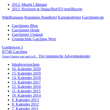
2012: Munţii Călimani
2012: Hochzeit in Sinaia/Bu#351;teni/Bucegi
WikiRomania
Rumänien Rundbrief
Karpatenferien
Garchinger.de
Garchinger Blog
Garchinger Heide
Garchinger Umland
Grundschule Garching West
Goetheweg 3
85748 Garching
Der rumänische Adventskalender
Unser Garten war mal toll...
Inhaltsverzeichnis
16. Kalender 2020
15. Kalender 2019
14. Kalender 2018
13. Kalender 2017
12. Kalender 2016
11. Kalender 2015
10. Kalender 2014
9. Kalender 2013
8. Kalender 2012
7. Kalender 2011