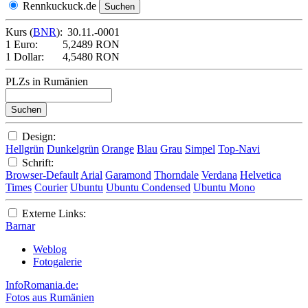
Rennkuckuck.de
Kurs (
BNR
):
30.11.-0001
1 Euro:
5,2489 RON
1 Dollar:
4,5480 RON
PLZs in Rumänien
Design:
Hellgrün
Dunkelgrün
Orange
Blau
Grau
Simpel
Top-Navi
Schrift:
Browser-Default
Arial
Garamond
Thorndale
Verdana
Helvetica
Times
Courier
Ubuntu
Ubuntu Condensed
Ubuntu Mono
Externe Links:
Barnar
Weblog
Fotogalerie
InfoRomania.de:
Fotos aus Rumänien