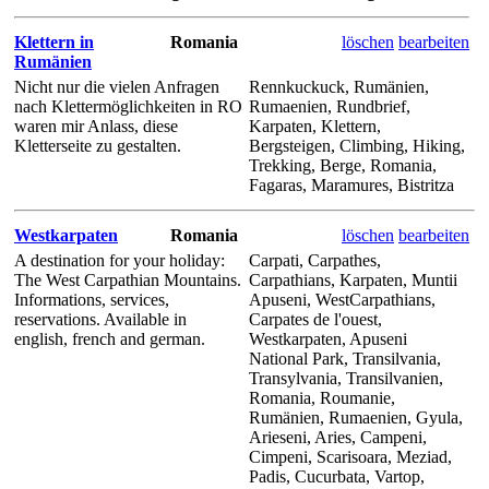
Klettern in
Romania
löschen
bearbeiten
Rumänien
Nicht nur die vielen Anfragen
Rennkuckuck, Rumänien,
nach Klettermöglichkeiten in RO
Rumaenien, Rundbrief,
waren mir Anlass, diese
Karpaten, Klettern,
Kletterseite zu gestalten.
Bergsteigen, Climbing, Hiking,
Trekking, Berge, Romania,
Fagaras, Maramures, Bistritza
Westkarpaten
Romania
löschen
bearbeiten
A destination for your holiday:
Carpati, Carpathes,
The West Carpathian Mountains.
Carpathians, Karpaten, Muntii
Informations, services,
Apuseni, WestCarpathians,
reservations. Available in
Carpates de l'ouest,
english, french and german.
Westkarpaten, Apuseni
National Park, Transilvania,
Transylvania, Transilvanien,
Romania, Roumanie,
Rumänien, Rumaenien, Gyula,
Arieseni, Aries, Campeni,
Cimpeni, Scarisoara, Meziad,
Padis, Cucurbata, Vartop,