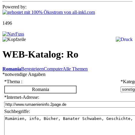
Powered by:
1496
WEB-Katalog: Ro
Romania
Bergsteigen
Computer
Alle Themen
*
notwendige Angaben
*
Thema :
*
Katego
Romania
*
Internet-Adresse:
Suchbegriffe: