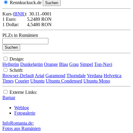
Rennkuckuck.de
Kurs (
BNR
):
30.11.-0001
1 Euro:
5,2489 RON
1 Dollar:
4,5480 RON
PLZs in Rumänien
Design:
Hellgrün
Dunkelgrün
Orange
Blau
Grau
Simpel
Top-Navi
Schrift:
Browser-Default
Arial
Garamond
Thorndale
Verdana
Helvetica
Times
Courier
Ubuntu
Ubuntu Condensed
Ubuntu Mono
Externe Links:
Barnar
Weblog
Fotogalerie
InfoRomania.de:
Fotos aus Rumänien