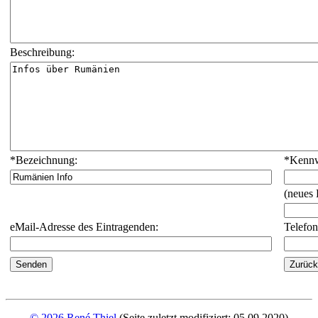
Beschreibung:
*
Bezeichnung:
*
Kennw
(neues
eMail-Adresse des Eintragenden:
Telefo
© 2026 René Thiel
(Seite zuletzt modifiziert: 05.09.2020)