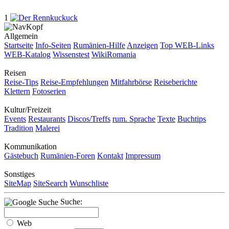
1
Allgemein
Startseite
Info-Seiten
Rumänien-Hilfe
Anzeigen
Top WEB-Links
WEB-Katalog
Wissenstest
WikiRomania
Reisen
Reise-Tips
Reise-Empfehlungen
Mitfahrbörse
Reiseberichte
Klettern
Fotoserien
Kultur/Freizeit
Events
Restaurants
Discos/Treffs
rum. Sprache
Texte
Buchtips
Tradition
Malerei
Kommunikation
Gästebuch
Rumänien-Foren
Kontakt
Impressum
Sonstiges
SiteMap
SiteSearch
Wunschliste
Suche:
Web