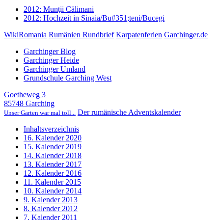
2012: Munţii Călimani
2012: Hochzeit in Sinaia/Bu#351;teni/Bucegi
WikiRomania
Rumänien Rundbrief
Karpatenferien
Garchinger.de
Garchinger Blog
Garchinger Heide
Garchinger Umland
Grundschule Garching West
Goetheweg 3
85748 Garching
Der rumänische Adventskalender
Unser Garten war mal toll...
Inhaltsverzeichnis
16. Kalender 2020
15. Kalender 2019
14. Kalender 2018
13. Kalender 2017
12. Kalender 2016
11. Kalender 2015
10. Kalender 2014
9. Kalender 2013
8. Kalender 2012
7. Kalender 2011