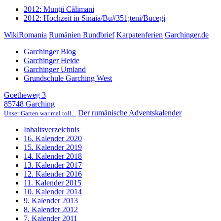
2012: Munţii Călimani
2012: Hochzeit in Sinaia/Bu#351;teni/Bucegi
WikiRomania
Rumänien Rundbrief
Karpatenferien
Garchinger.de
Garchinger Blog
Garchinger Heide
Garchinger Umland
Grundschule Garching West
Goetheweg 3
85748 Garching
Der rumänische Adventskalender
Unser Garten war mal toll...
Inhaltsverzeichnis
16. Kalender 2020
15. Kalender 2019
14. Kalender 2018
13. Kalender 2017
12. Kalender 2016
11. Kalender 2015
10. Kalender 2014
9. Kalender 2013
8. Kalender 2012
7. Kalender 2011