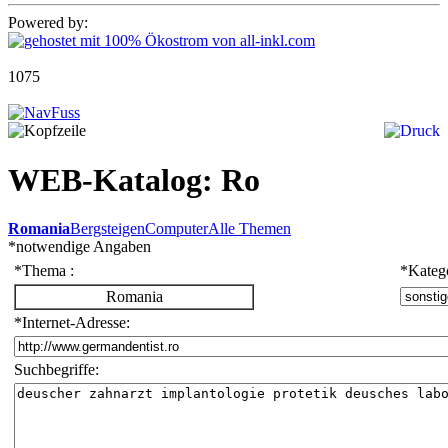
Powered by:
1075
WEB-Katalog: Ro
Romania
Bergsteigen
Computer
Alle Themen
*
notwendige Angaben
*
Thema :
*
Katego
Romania
*
Internet-Adresse:
Suchbegriffe: