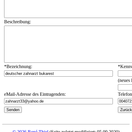
Beschreibung:
*
Bezeichnung:
*
Kennw
(neues
eMail-Adresse des Eintragenden:
Telefo
© 2026 René Thiel
(Seite zuletzt modifiziert: 05.09.2020)