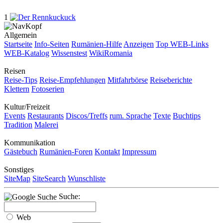
1
Allgemein
Startseite
Info-Seiten
Rumänien-Hilfe
Anzeigen
Top WEB-Links
WEB-Katalog
Wissenstest
WikiRomania
Reisen
Reise-Tips
Reise-Empfehlungen
Mitfahrbörse
Reiseberichte
Klettern
Fotoserien
Kultur/Freizeit
Events
Restaurants
Discos/Treffs
rum. Sprache
Texte
Buchtips
Tradition
Malerei
Kommunikation
Gästebuch
Rumänien-Foren
Kontakt
Impressum
Sonstiges
SiteMap
SiteSearch
Wunschliste
Suche:
Web