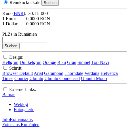
Rennkuckuck.de
Kurs (
BNR
):
30.11.-0001
1 Euro:
0,0000 RON
1 Dollar:
0,0000 RON
PLZs in Rumänien
Design:
Hellgrün
Dunkelgrün
Orange
Blau
Grau
Simpel
Top-Navi
Schrift:
Browser-Default
Arial
Garamond
Thorndale
Verdana
Helvetica
Times
Courier
Ubuntu
Ubuntu Condensed
Ubuntu Mono
Externe Links:
Barnar
Weblog
Fotogalerie
InfoRomania.de:
Fotos aus Rumänien