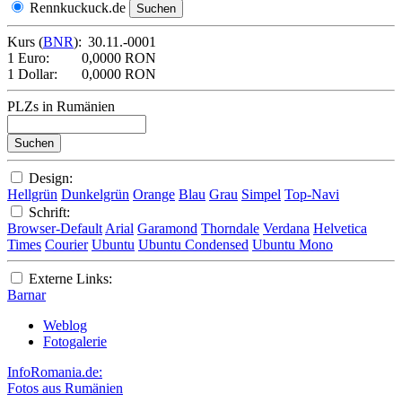
Rennkuckuck.de
Kurs (
BNR
):
30.11.-0001
1 Euro:
0,0000 RON
1 Dollar:
0,0000 RON
PLZs in Rumänien
Design:
Hellgrün
Dunkelgrün
Orange
Blau
Grau
Simpel
Top-Navi
Schrift:
Browser-Default
Arial
Garamond
Thorndale
Verdana
Helvetica
Times
Courier
Ubuntu
Ubuntu Condensed
Ubuntu Mono
Externe Links:
Barnar
Weblog
Fotogalerie
InfoRomania.de:
Fotos aus Rumänien