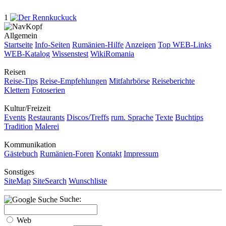
1
Allgemein
Startseite
Info-Seiten
Rumänien-Hilfe
Anzeigen
Top WEB-Links
WEB-Katalog
Wissenstest
WikiRomania
Reisen
Reise-Tips
Reise-Empfehlungen
Mitfahrbörse
Reiseberichte
Klettern
Fotoserien
Kultur/Freizeit
Events
Restaurants
Discos/Treffs
rum. Sprache
Texte
Buchtips
Tradition
Malerei
Kommunikation
Gästebuch
Rumänien-Foren
Kontakt
Impressum
Sonstiges
SiteMap
SiteSearch
Wunschliste
Suche:
Web