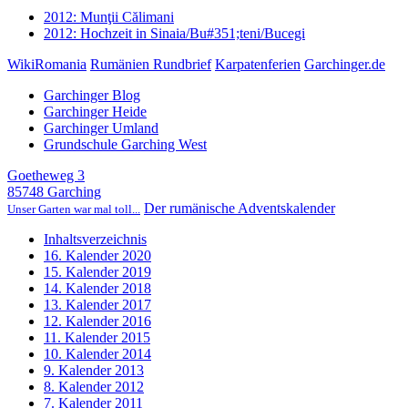
2012: Munţii Călimani
2012: Hochzeit in Sinaia/Bu#351;teni/Bucegi
WikiRomania
Rumänien Rundbrief
Karpatenferien
Garchinger.de
Garchinger Blog
Garchinger Heide
Garchinger Umland
Grundschule Garching West
Goetheweg 3
85748 Garching
Der rumänische Adventskalender
Unser Garten war mal toll...
Inhaltsverzeichnis
16. Kalender 2020
15. Kalender 2019
14. Kalender 2018
13. Kalender 2017
12. Kalender 2016
11. Kalender 2015
10. Kalender 2014
9. Kalender 2013
8. Kalender 2012
7. Kalender 2011