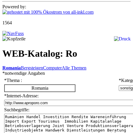
Powered by:
1564
WEB-Katalog: Ro
Romania
Bergsteigen
Computer
Alle Themen
*
notwendige Angaben
*
Thema :
*
Katego
Romania
*
Internet-Adresse:
Suchbegriffe: