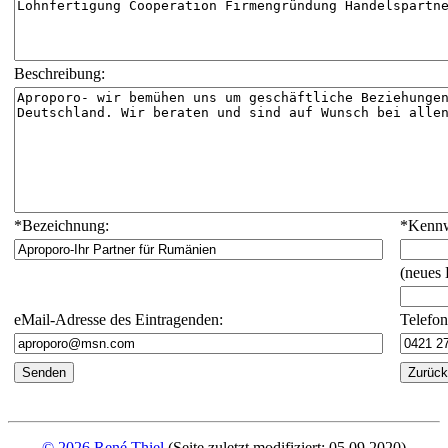
Beschreibung:
*
Bezeichnung:
*
Kennw
(neues
eMail-Adresse des Eintragenden:
Telefo
© 2026 René Thiel
(Seite zuletzt modifiziert: 05.09.2020)