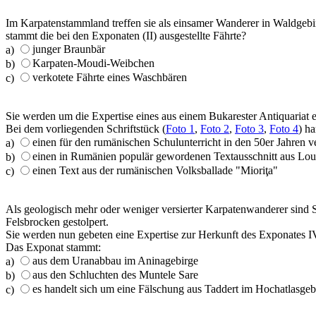
Im Karpatenstammland treffen sie als einsamer Wanderer in Waldgeb
stammt die bei den Exponaten (II) ausgestellte Fährte?
junger Braunbär
a)
Karpaten-Moudi-Weibchen
b)
verkotete Fährte eines Waschbären
c)
Sie werden um die Expertise eines aus einem Bukarester Antiquaria
Bei dem vorliegenden Schriftstück (
Foto 1
,
Foto 2
,
Foto 3
,
Foto 4
) ha
einen für den rumänischen Schulunterricht in den 50er Jahre
a)
einen in Rumänien populär gewordenen Textausschnitt aus Lou
b)
einen Text aus der rumänischen Volksballade "Mioriţa"
c)
Als geologisch mehr oder weniger versierter Karpatenwanderer sind 
Felsbrocken gestolpert.
Sie werden nun gebeten eine Expertise zur Herkunft des Exponates I
Das Exponat stammt:
aus dem Uranabbau im Aninagebirge
a)
aus den Schluchten des Muntele Sare
b)
es handelt sich um eine Fälschung aus Taddert im Hochatlasge
c)