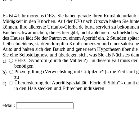
Es ist 4 Uhr morgens OEZ. Sie haben gerade Ihren Rumänienurlaub b
Müdigkeit in den Knochen. Auf der E70 nach Orsova halten Sie hinter
können, Ihre allererste Urlaubs-Ciorba de burta serviert zu bekommen.
Buchenschwämmchen, die es hier gibt, nicht ablehnen - schließlich 
des Hauses lädt Sie der Patron zu einem Aperitif ein. 2 Stunden spät
Leibschneidens, starken dumpfen Kopfschmerzen und einer sakrischen
Auto und halten sich den Bauch und generieren Hypothesen über die
Sie eine Selbstdiagnose und überlegen sich, was Sie als Nächstes dan
EHEC-Syndrom (durch die Mititei!?) - in diesem Fall muss der
a)
benötigen
Pilzvergiftung (Verwechslung mit Giftpilzen?!) - die Zeit läu
b)
zu
Überdosierung der Aperitifspezialität "Florio di Sibiu" - damit 
c)
in den Hals stecken und Erbrechen induzieren
eMail: