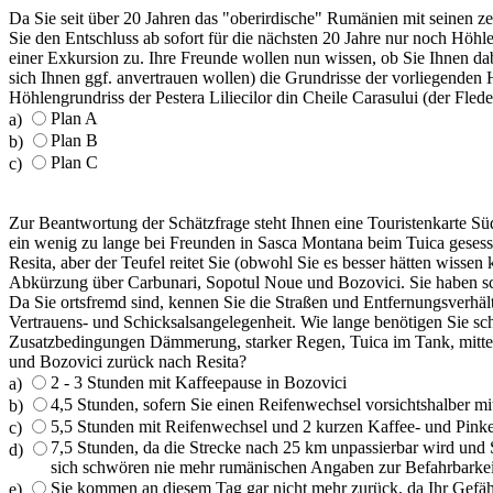
Da Sie seit über 20 Jahren das "oberirdische" Rumänien mit seinen zer
Sie den Entschluss ab sofort für die nächsten 20 Jahre nur noch Höh
einer Exkursion zu. Ihre Freunde wollen nun wissen, ob Sie Ihnen dab
sich Ihnen ggf. anvertrauen wollen) die Grundrisse der vorliegenden
Höhlengrundriss der Pestera Liliecilor din Cheile Carasului (der Fled
Plan A
a)
Plan B
b)
Plan C
c)
Zur Beantwortung der Schätzfrage steht Ihnen eine Touristenkarte S
ein wenig zu lange bei Freunden in Sasca Montana beim Tuica gesess
Resita, aber der Teufel reitet Sie (obwohl Sie es besser hätten wissen
Abkürzung über Carbunari, Sopotul Noue und Bozovici. Sie haben sch
Da Sie ortsfremd sind, kennen Sie die Straßen und Entfernungsverhält
Vertrauens- und Schicksalsangelegenheit. Wie lange benötigen Sie sc
Zusatzbedingungen Dämmerung, starker Regen, Tuica im Tank, mitte
und Bozovici zurück nach Resita?
2 - 3 Stunden mit Kaffeepause in Bozovici
a)
4,5 Stunden, sofern Sie einen Reifenwechsel vorsichtshalber mi
b)
5,5 Stunden mit Reifenwechsel und 2 kurzen Kaffee- und Pink
c)
7,5 Stunden, da die Strecke nach 25 km unpassierbar wird und 
d)
sich schwören nie mehr rumänischen Angaben zur Befahrbarkei
Sie kommen an diesem Tag gar nicht mehr zurück, da Ihr Gefäh
e)