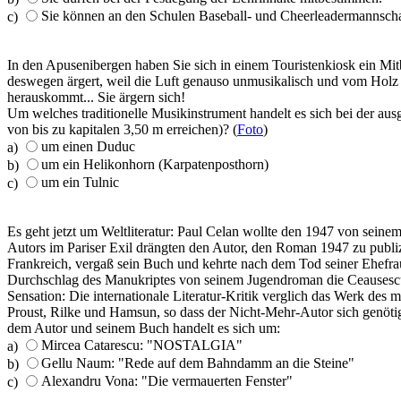
Sie können an den Schulen Baseball- und Cheerleadermannscha
c)
In den Apusenibergen haben Sie sich in einem Touristenkiosk ein Mitb
deswegen ärgert, weil die Luft genauso unmusikalisch und vom Holz u
herauskommt... Sie ärgern sich!
Um welches traditionelle Musikinstrument handelt es sich bei der aus
von bis zu kapitalen 3,50 m erreichen)? (
Foto
)
um einen Duduc
a)
um ein Helikonhorn (Karpatenposthorn)
b)
um ein Tulnic
c)
Es geht jetzt um Weltliteratur: Paul Celan wollte den 1947 von sei
Autors im Pariser Exil drängten den Autor, den Roman 1947 zu publ
Frankreich, vergaß sein Buch und kehrte nach dem Tod seiner Ehefrau
Durchschlag des Manukriptes von seinem Jugendroman die Ceausescu-
Sensation: Die internationale Literatur-Kritik verglich das Werk des
Proust, Rilke und Hamsun, so dass der Nicht-Mehr-Autor sich genöt
dem Autor und seinem Buch handelt es sich um:
Mircea Catarescu: "NOSTALGIA"
a)
Gellu Naum: "Rede auf dem Bahndamm an die Steine"
b)
Alexandru Vona: "Die vermauerten Fenster"
c)