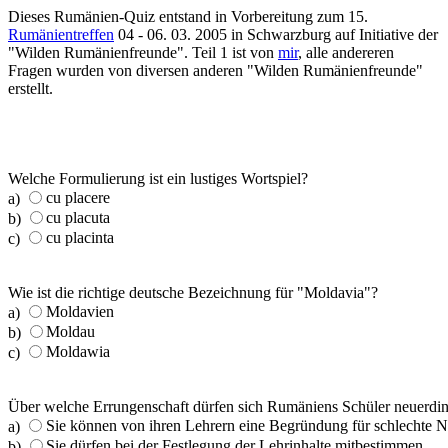
Dieses Rumänien-Quiz entstand in Vorbereitung zum 15.
Rumänientreffen
04 - 06. 03. 2005 in Schwarzburg auf Initiative der
"Wilden Rumänienfreunde". Teil 1 ist von
mir
, alle andereren
Fragen wurden von diversen anderen "Wilden Rumänienfreunde"
erstellt.
Welche Formulierung ist ein lustiges Wortspiel?
cu placere
a)
cu placuta
b)
cu placinta
c)
Wie ist die richtige deutsche Bezeichnung für "Moldavia"?
Moldavien
a)
Moldau
b)
Moldawia
c)
Über welche Errungenschaft dürfen sich Rumäniens Schüler neuerdin
Sie können von ihren Lehrern eine Begründung für schlechte N
a)
Sie dürfen bei der Festlegung der Lehrinhalte mitbestimmen.
b)