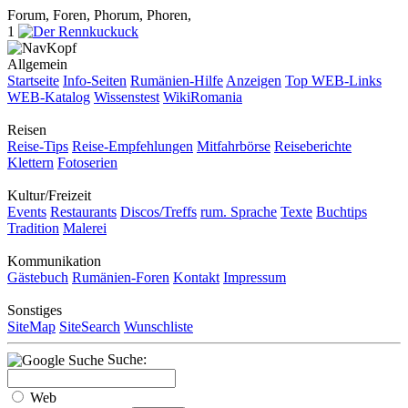
Forum, Foren, Phorum, Phoren,
1
Allgemein
Startseite
Info-Seiten
Rumänien-Hilfe
Anzeigen
Top WEB-Links
WEB-Katalog
Wissenstest
WikiRomania
Reisen
Reise-Tips
Reise-Empfehlungen
Mitfahrbörse
Reiseberichte
Klettern
Fotoserien
Kultur/Freizeit
Events
Restaurants
Discos/Treffs
rum. Sprache
Texte
Buchtips
Tradition
Malerei
Kommunikation
Gästebuch
Rumänien-Foren
Kontakt
Impressum
Sonstiges
SiteMap
SiteSearch
Wunschliste
Suche:
Web