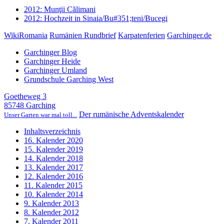
2012: Munţii Călimani
2012: Hochzeit in Sinaia/Bu#351;teni/Bucegi
WikiRomania
Rumänien Rundbrief
Karpatenferien
Garchinger.de
Garchinger Blog
Garchinger Heide
Garchinger Umland
Grundschule Garching West
Goetheweg 3
85748 Garching
Der rumänische Adventskalender
Unser Garten war mal toll...
Inhaltsverzeichnis
16. Kalender 2020
15. Kalender 2019
14. Kalender 2018
13. Kalender 2017
12. Kalender 2016
11. Kalender 2015
10. Kalender 2014
9. Kalender 2013
8. Kalender 2012
7. Kalender 2011