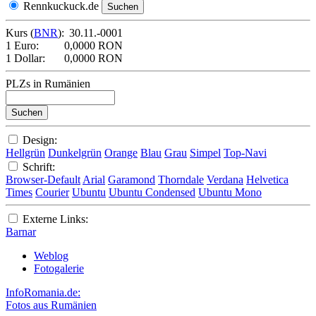
Rennkuckuck.de
Kurs (
BNR
):
30.11.-0001
1 Euro:
0,0000 RON
1 Dollar:
0,0000 RON
PLZs in Rumänien
Design:
Hellgrün
Dunkelgrün
Orange
Blau
Grau
Simpel
Top-Navi
Schrift:
Browser-Default
Arial
Garamond
Thorndale
Verdana
Helvetica
Times
Courier
Ubuntu
Ubuntu Condensed
Ubuntu Mono
Externe Links:
Barnar
Weblog
Fotogalerie
InfoRomania.de:
Fotos aus Rumänien