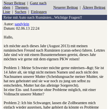
Neuer Beitrag
|
Ganz nach
oben
|
Themen-
Neuerer Beitrag
|
Älterer Beitrag
Liste
|
Suchen
|
Einloggen
Reise mit Auto nach Rumänien...Wichtige Fragen!!
Autor:
sandylein
Datum: 02.06.13 22:24
Hallo,
ich möchte auch dieses Jahr (August 2013) mit meinen
rumänischen Freund nach Rumänien (caran-sebes) fahren. Letztes
Jahr sind wir mit einem Busunternehmen gereist, dieses Jahr
möchten wir gerne mit dem eigenen PKW reisen!
Problem 1: Meine Schwester möchte gerne mitreisen--&gt; Sie ist
14 Jahre alt, sie trägt nicht meinen Namen und auch nicht den
Nachnamen unserer Mutter (Scheidungssache meiner Muitter, sie
hat neu geheiratet und sie war noch zu jung um selbst zu
entscheiden, Mutter hat das alleinige Sorgerecht).
Ist eine Ein- und Ausreise ohne Probleme möglich, mit einer
Vollmacht unserer Mutter?
Problem 2: Ich bin Schwanger, lassen die Zollbeamten mich
einfach wieder ausreisen, habe gehöert da könnte es Probleme