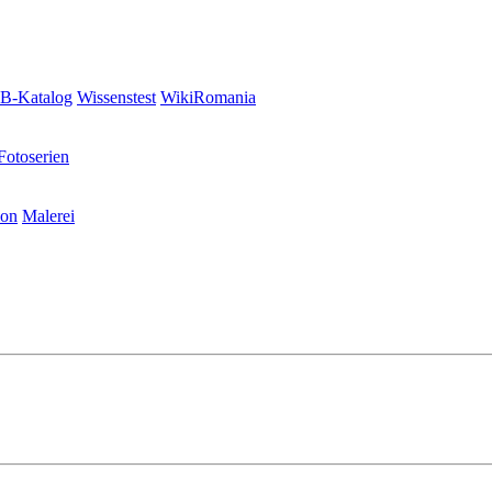
-Katalog
Wissenstest
WikiRomania
Fotoserien
ion
Malerei