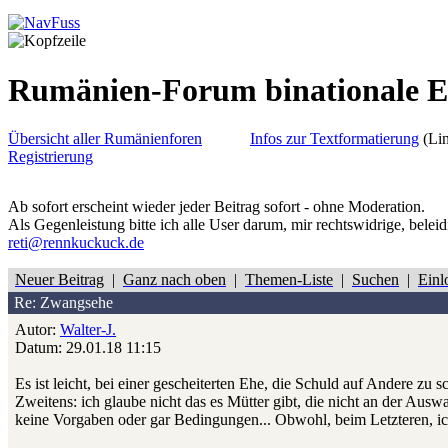
Rumänien-Forum binationale 
Übersicht aller Rumänienforen
Infos zur Textformatierung
(Lin
Registrierung
Ab sofort erscheint wieder jeder Beitrag sofort - ohne Moderation.
Als Gegenleistung bitte ich alle User darum, mir rechtswidrige, belei
reti@rennkuckuck.de
Neuer Beitrag
|
Ganz nach oben
|
Themen-Liste
|
Suchen
|
Einl
Re: Zwangsehe
Autor:
Walter-J.
Datum: 29.01.18 11:15
Es ist leicht, bei einer gescheiterten Ehe, die Schuld auf Andere zu sc
Zweitens: ich glaube nicht das es Mütter gibt, die nicht an der Ausw
keine Vorgaben oder gar Bedingungen... Obwohl, beim Letzteren, i