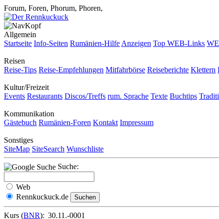
Forum, Foren, Phorum, Phoren,
Allgemein
Startseite
Info-Seiten
Rumänien-Hilfe
Anzeigen
Top WEB-Links
WEB
Reisen
Reise-Tips
Reise-Empfehlungen
Mitfahrbörse
Reiseberichte
Klettern
Kultur/Freizeit
Events
Restaurants
Discos/Treffs
rum. Sprache
Texte
Buchtips
Tradit
Kommunikation
Gästebuch
Rumänien-Foren
Kontakt
Impressum
Sonstiges
SiteMap
SiteSearch
Wunschliste
Suche:
Web
Rennkuckuck.de
Kurs (
BNR
):
30.11.-0001