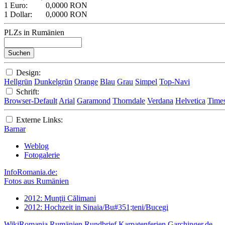
1 Euro:
0,0000 RON
1 Dollar:
0,0000 RON
PLZs in Rumänien
Design:
Hellgrün
Dunkelgrün
Orange
Blau
Grau
Simpel
Top-Navi
Schrift:
Browser-Default
Arial
Garamond
Thorndale
Verdana
Helvetica
Time
Externe Links:
Barnar
Weblog
Fotogalerie
InfoRomania.de:
Fotos aus Rumänien
2012: Munţii Călimani
2012: Hochzeit in Sinaia/Bu#351;teni/Bucegi
WikiRomania
Rumänien Rundbrief
Karpatenferien
Garchinger.de