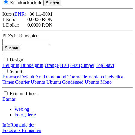
Rennkuckuck.de
Kurs (
BNR
):
30.11.-0001
1 Euro:
0,0000 RON
1 Dollar:
0,0000 RON
PLZs in Rumänien
Design:
Hellgrün
Dunkelgrün
Orange
Blau
Grau
Simpel
Top-Navi
Schrift:
Browser-Default
Arial
Garamond
Thorndale
Verdana
Helvetica
Times
Courier
Ubuntu
Ubuntu Condensed
Ubuntu Mono
Externe Links:
Barnar
Weblog
Fotogalerie
InfoRomania.de:
Fotos aus Rumänien