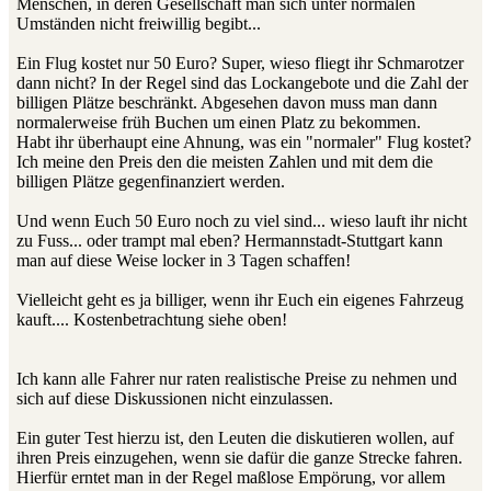
Menschen, in deren Gesellschaft man sich unter normalen
Umständen nicht freiwillig begibt...
Ein Flug kostet nur 50 Euro? Super, wieso fliegt ihr Schmarotzer
dann nicht? In der Regel sind das Lockangebote und die Zahl der
billigen Plätze beschränkt. Abgesehen davon muss man dann
normalerweise früh Buchen um einen Platz zu bekommen.
Habt ihr überhaupt eine Ahnung, was ein "normaler" Flug kostet?
Ich meine den Preis den die meisten Zahlen und mit dem die
billigen Plätze gegenfinanziert werden.
Und wenn Euch 50 Euro noch zu viel sind... wieso lauft ihr nicht
zu Fuss... oder trampt mal eben? Hermannstadt-Stuttgart kann
man auf diese Weise locker in 3 Tagen schaffen!
Vielleicht geht es ja billiger, wenn ihr Euch ein eigenes Fahrzeug
kauft.... Kostenbetrachtung siehe oben!
Ich kann alle Fahrer nur raten realistische Preise zu nehmen und
sich auf diese Diskussionen nicht einzulassen.
Ein guter Test hierzu ist, den Leuten die diskutieren wollen, auf
ihren Preis einzugehen, wenn sie dafür die ganze Strecke fahren.
Hierfür erntet man in der Regel maßlose Empörung, vor allem