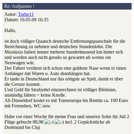
Re: Aufpassen !
Autor:
Turbo11
Datum: 16.05.09 16:35
Hallo,
ist doch völliger Quatsch deutsche Entfernungspauschale für die
Berechnung zu nehmen und deutschen Stundenlohn. Die
Maxitaxis haben immer mehrere hunderttausend km hinter sich
und werden auch nicht gerado so gewartet als wenns ein
Neuwagen wär.
Der Fahrer verdient sich schon eine goldene Nase wenn er einen
Anhänger mit Waren o. Auto dranhängen hat.
Er tankt in Deutschland nur das nötigste an Sprit, damit er über
die Grenze kommt .
Und Geld für Strafzettel einzurechnen ist völliger Blödsinn,
anständig fahren = keine Knolle.
Ab Düsseldorf kostet es mit Transeuropa bis Bistrita ca. 100 Euro
mit Fernsehen, WC usw.
Habe vor einer Woche für meine Frau und unseren Sohn für Juli 2
Flüge gebucht 88,98
incl. 2 Gepäckstücke ab
Dortmund bis Cluj