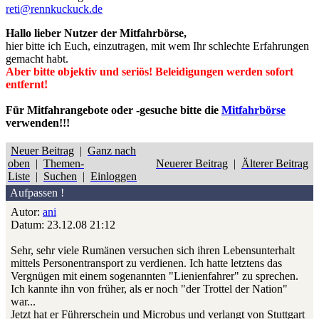
reti@rennkuckuck.de
Hallo lieber Nutzer der Mitfahrbörse,
hier bitte ich Euch, einzutragen, mit wem Ihr schlechte Erfahrungen
gemacht habt.
Aber bitte objektiv und seriös! Beleidigungen werden sofort
entfernt!
Für Mitfahrangebote oder -gesuche bitte die
Mitfahrbörse
verwenden!!!
Neuer Beitrag
|
Ganz nach
oben
|
Themen-
Neuerer Beitrag
|
Älterer Beitrag
Liste
|
Suchen
|
Einloggen
Aufpassen !
Autor:
ani
Datum: 23.12.08 21:12
Sehr, sehr viele Rumänen versuchen sich ihren Lebensunterhalt
mittels Personentransport zu verdienen. Ich hatte letztens das
Vergnügen mit einem sogenannten "Lienienfahrer" zu sprechen.
Ich kannte ihn von früher, als er noch "der Trottel der Nation"
war...
Jetzt hat er Führerschein und Microbus und verlangt von Stuttgart