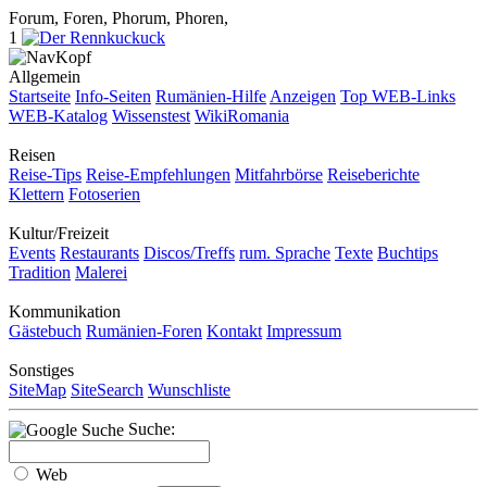
Forum, Foren, Phorum, Phoren,
1
Allgemein
Startseite
Info-Seiten
Rumänien-Hilfe
Anzeigen
Top WEB-Links
WEB-Katalog
Wissenstest
WikiRomania
Reisen
Reise-Tips
Reise-Empfehlungen
Mitfahrbörse
Reiseberichte
Klettern
Fotoserien
Kultur/Freizeit
Events
Restaurants
Discos/Treffs
rum. Sprache
Texte
Buchtips
Tradition
Malerei
Kommunikation
Gästebuch
Rumänien-Foren
Kontakt
Impressum
Sonstiges
SiteMap
SiteSearch
Wunschliste
Suche:
Web