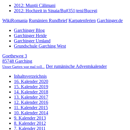
2012: Munţii Călimani
2012: Hochzeit in Sinaia/Bu#351;teni/Bucegi
WikiRomania
Rumänien Rundbrief
Karpatenferien
Garchinger.de
Garchinger Blog
Garchinger Heide
Garchinger Umland
Grundschule Garching West
Goetheweg 3
85748 Garching
Der rumänische Adventskalender
Unser Garten war mal toll...
Inhaltsverzeichnis
16. Kalender 2020
15. Kalender 2019
14. Kalender 2018
13. Kalender 2017
12. Kalender 2016
11. Kalender 2015
10. Kalender 2014
9. Kalender 2013
8. Kalender 2012
7. Kalender 2011