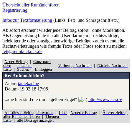
Übersicht aller Rumänienforen
Registrierung
Infos zur Textformatierung
(Links, Fett- und Schrägschrift etc.)
Ab sofort erscheint wieder jeder Beitrag sofort - ohne Moderation.
Als Gegenleistung bitte ich alle User darum, mir rechtswidrige,
beleidigende oder sonstig sittenwidrige Beiträge - auch eventuelle
Rechtsverletzungen wie fremde Texte oder Fotos sofort zu melden:
reti@rennkuckuck.de
Neuer Beitrag
|
Ganz nach
oben
|
Themen-
Vorherige Nachricht
|
Nächste Nachricht
Liste
|
Suchen
|
Einloggen
Re: Automobilclub?
Autor:
tantekaethe
Datum: 19.02.18 17:05
...die hier sind die rum. "gelben Engel"
http://www.acr.ro/
Auf diesen Beitrag antworten
|
Liste
Neuerer Beitrag
|
Älterer Beitrag
aller Rumänien-Foren
|
Themen-
Liste
|
alle Beiträge anzeigen