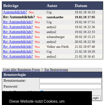
Beiträge
Autor
Datum
Automobilclub?
Crg
19.02.18 16:33
Neu
Re: Automobilclub?
tantekaethe
19.02.18 17:05
Neu
Re: Automobilclub?
Crg
19.02.18 17:51
Neu
Re: Automobilclub?
andyu2
19.02.18 22:36
Neu
Re: Automobilclub?
andyu2
19.02.18 22:33
Neu
Re: Automobilclub?
schaessburger
20.02.18 15:23
Neu
Re: Automobilclub?
andyu2
20.02.18 22:50
Neu
Re: Automobilclub?
Volker aus Fürth
21.02.18 07:40
Neu
Re: Automobilclub?
Crg
21.02.18 10:29
Neu
Re: Automobilclub?
andyu2
21.02.18 16:41
Neu
Liste aller Rumänien-Foren
|
Zur Registrierung
Benutzerlogin
Benutzername:
Passwort:
Login-Daten speichern:
Diese Website nutzt Cookies, um