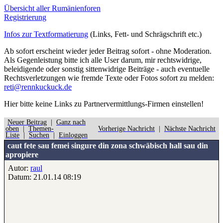
Übersicht aller Rumänienforen
Registrierung
Infos zur Textformatierung
(Links, Fett- und Schrägschrift etc.)
Ab sofort erscheint wieder jeder Beitrag sofort - ohne Moderation.
Als Gegenleistung bitte ich alle User darum, mir rechtswidrige,
beleidigende oder sonstig sittenwidrige Beiträge - auch eventuelle
Rechtsverletzungen wie fremde Texte oder Fotos sofort zu melden:
reti@rennkuckuck.de
Hier bitte
keine
Links zu Partnervermittlungs-Firmen einstellen!
Neuer Beitrag
|
Ganz nach
oben
|
Themen-
Vorherige Nachricht
|
Nächste Nachricht
Liste
|
Suchen
|
Einloggen
caut fete sau femei singure din zona schwäbisch hall sau din
apropiere
Autor:
raul
Datum: 21.01.14 08:19