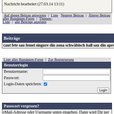
Nachricht bearbeitet (27.03.14 13:11)
Auf diesen Beitrag antworten
|
Liste
Neuerer Beitrag
|
Älterer Beitrag
aller Rumänien-Foren
|
Themen-
Liste
|
alle Beiträge anzeigen
Beiträge
caut fete sau femei singure din zona schwäbisch hall sau din apr
Liste aller Rumänien-Foren
|
Zur Registrierung
Benutzerlogin
Benutzername:
Passwort:
Login-Daten speichern:
Passwort vergessen?
eMail-Adresse oder Username unten eingeben. Dann wird Dir per