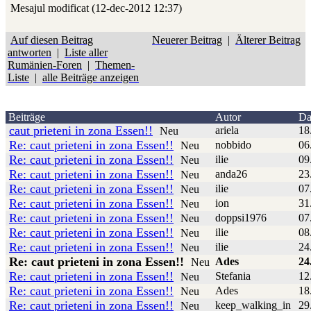
Mesajul modificat (12-dec-2012 12:37)
Auf diesen Beitrag
Neuerer Beitrag
|
Älterer Beitrag
antworten
|
Liste aller
Rumänien-Foren
|
Themen-
Liste
|
alle Beiträge anzeigen
Beiträge
Autor
Da
caut prieteni in zona Essen!!
ariela
18
Neu
Re: caut prieteni in zona Essen!!
nobbido
06
Neu
Re: caut prieteni in zona Essen!!
ilie
09
Neu
Re: caut prieteni in zona Essen!!
anda26
23
Neu
Re: caut prieteni in zona Essen!!
ilie
07
Neu
Re: caut prieteni in zona Essen!!
ion
31
Neu
Re: caut prieteni in zona Essen!!
doppsi1976
07
Neu
Re: caut prieteni in zona Essen!!
ilie
08
Neu
Re: caut prieteni in zona Essen!!
ilie
24
Neu
Re: caut prieteni in zona Essen!!
Ades
24
Neu
Re: caut prieteni in zona Essen!!
Stefania
12
Neu
Re: caut prieteni in zona Essen!!
Ades
18
Neu
Re: caut prieteni in zona Essen!!
keep_walking_in
29
Neu