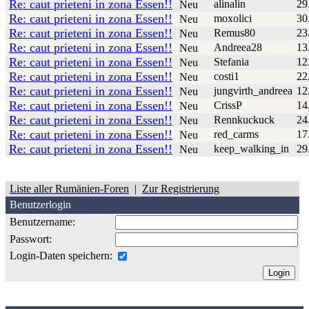
Re: caut prieteni in zona Essen!!
alinalin
29
Neu
Re: caut prieteni in zona Essen!!
moxolici
30
Neu
Re: caut prieteni in zona Essen!!
Remus80
23
Neu
Re: caut prieteni in zona Essen!!
Andreea28
13
Neu
Re: caut prieteni in zona Essen!!
Stefania
12
Neu
Re: caut prieteni in zona Essen!!
costi1
22
Neu
Re: caut prieteni in zona Essen!!
jungvirth_andreea
12
Neu
Re: caut prieteni in zona Essen!!
CrissP
14
Neu
Re: caut prieteni in zona Essen!!
Rennkuckuck
24
Neu
Re: caut prieteni in zona Essen!!
red_carms
17
Neu
Re: caut prieteni in zona Essen!!
keep_walking_in
29
Neu
Liste aller Rumänien-Foren
|
Zur Registrierung
Benutzerlogin
Benutzername:
Passwort:
Login-Daten speichern: