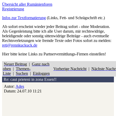
Übersicht aller Rumänienforen
Registrierung
Infos zur Textformatierung
(Links, Fett- und Schrägschrift etc.)
Ab sofort erscheint wieder jeder Beitrag sofort - ohne Moderation.
Als Gegenleistung bitte ich alle User darum, mir rechtswidrige,
beleidigende oder sonstig sittenwidrige Beiträge - auch eventuelle
Rechtsverletzungen wie fremde Texte oder Fotos sofort zu melden:
reti@rennkuckuck.de
Hier bitte
keine
Links zu Partnervermittlungs-Firmen einstellen!
Neuer Beitrag
|
Ganz nach
oben
|
Themen-
Vorherige Nachricht
|
Nächste Nachr
Liste
|
Suchen
|
Einloggen
Re: caut prieteni in zona Essen!!
Autor:
Ades
Datum: 24.07.10 11:21