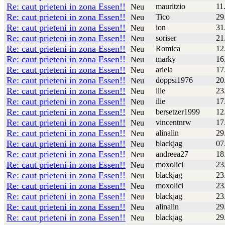
Re: caut prieteni in zona Essen!!
mauritzio
11
Neu
Re: caut prieteni in zona Essen!!
Tico
29
Neu
Re: caut prieteni in zona Essen!!
ion
31
Neu
Re: caut prieteni in zona Essen!!
soriser
21
Neu
Re: caut prieteni in zona Essen!!
Romica
12
Neu
Re: caut prieteni in zona Essen!!
marky
16
Neu
Re: caut prieteni in zona Essen!!
ariela
17
Neu
Re: caut prieteni in zona Essen!!
doppsi1976
20
Neu
Re: caut prieteni in zona Essen!!
ilie
23
Neu
Re: caut prieteni in zona Essen!!
ilie
17
Neu
Re: caut prieteni in zona Essen!!
bersetzer1999
12
Neu
Re: caut prieteni in zona Essen!!
vincentnrw
17
Neu
Re: caut prieteni in zona Essen!!
alinalin
29
Neu
Re: caut prieteni in zona Essen!!
blackjag
07
Neu
Re: caut prieteni in zona Essen!!
andreea27
18
Neu
Re: caut prieteni in zona Essen!!
moxolici
23
Neu
Re: caut prieteni in zona Essen!!
blackjag
23
Neu
Re: caut prieteni in zona Essen!!
moxolici
23
Neu
Re: caut prieteni in zona Essen!!
blackjag
23
Neu
Re: caut prieteni in zona Essen!!
alinalin
29
Neu
Re: caut prieteni in zona Essen!!
blackjag
29
Neu