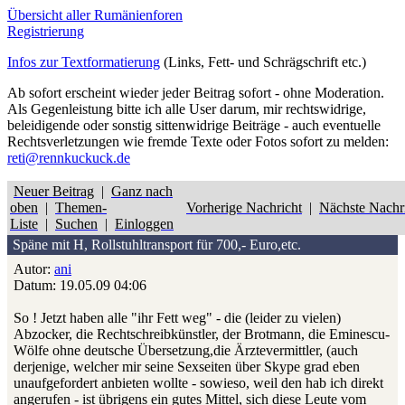
Übersicht aller Rumänienforen
Registrierung
Infos zur Textformatierung
(Links, Fett- und Schrägschrift etc.)
Ab sofort erscheint wieder jeder Beitrag sofort - ohne Moderation.
Als Gegenleistung bitte ich alle User darum, mir rechtswidrige,
beleidigende oder sonstig sittenwidrige Beiträge - auch eventuelle
Rechtsverletzungen wie fremde Texte oder Fotos sofort zu melden:
reti@rennkuckuck.de
Neuer Beitrag
|
Ganz nach
oben
|
Themen-
Vorherige Nachricht
|
Nächste Nachr
Liste
|
Suchen
|
Einloggen
Späne mit H, Rollstuhltransport für 700,- Euro,etc.
Autor:
ani
Datum: 19.05.09 04:06
So ! Jetzt haben alle "ihr Fett weg" - die (leider zu vielen)
Abzocker, die Rechtschreibkünstler, der Brotmann, die Eminescu-
Wölfe ohne deutsche Übersetzung,die Ärztevermittler, (auch
derjenige, welcher mir seine Sexseiten über Skype grad eben
unaufgefordert anbieten wollte - sowieso, weil den hab ich direkt
angerufen - ist übrigens ein gutes Mittel, sich diese Leute vom