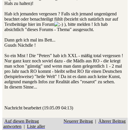
Hals zu halten)!
Hab ich jemanden vergessen ? Falls sich jemand ungenügend
beachtet oder benachteiligt fühlt (bezieht sich natürlich nur auf
Textbeiträge hier im Forum
), bitte melden ! Ich hab
absichtlich "dieses Forums - Thema" ausgesucht.
Dann geh ich mal ins Bett...
Guuds Nächdle !
So ein Mist ! Die "Peters" hab ich XXL - mäßig total vergessen !
Nur ganz kurz noch soviel dazu - die Mädls aus RO - die kriegt
man schon "günstig" und wenn man dann gelegentlich 1 - 2 mal
pro Jahr nach RO kommt - bleibt selbst RO für einen Deutschen
(beispielsweise) "heile Welt" ! Da ist es dann auch keine Kunst,
aufgrund mangels Infos zur Realität alles "rosarot" zu sehen.
In diesem Sinne...
Nachricht bearbeitet (19.05.09 04:13)
Auf diesen Beitrag
Neuerer Beitrag
|
Älterer Beitrag
antworten
|
Liste aller