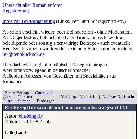
Übersicht aller Rumänienforen
Registrierung
Infos zur Textformatierung
(Links, Fett- und Schrägschrift etc.)
Ab sofort erscheint wieder jeder Beitrag sofort - ohne Moderation.
Als Gegenleistung bitte ich alle User darum, mir rechtswidrige,
beleidigende oder sonstig sittenwidrige Beiträge - auch eventuelle
Rechtsverletzungen wie fremde Texte oder Fotos sofort zu melden:
reti@rennkuckuck.de
Hier darf jeder original rumänische Rezepte eintragen.
Aber bitte
vorwiegend
in deutscher Sprache!
Außerdem Adressen von Geschäften mit Spezialitäten aus
Rumänien.
Neuer Beitrag
|
Ganz nach
oben
|
Themen-
Vorherige Nachricht
|
Nächste Nachricht
Liste
|
Suchen
|
Einloggen
Re: Rezept für sarmale und mîncare nemteascá gesucht !!!
Autor:
einsteingirly
Datum: 12.01.08 21:56
hallo,Lacri!