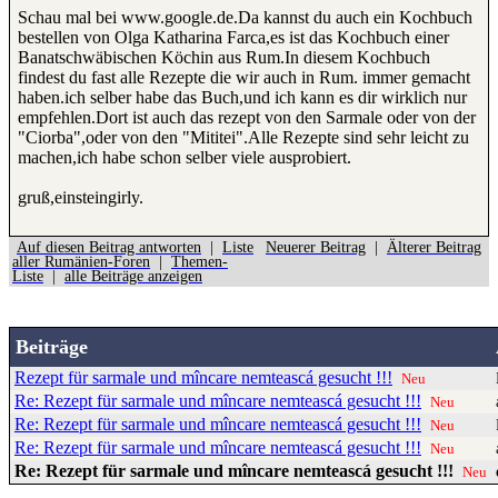
Schau mal bei www.google.de.Da kannst du auch ein Kochbuch
bestellen von Olga Katharina Farca,es ist das Kochbuch einer
Banatschwäbischen Köchin aus Rum.In diesem Kochbuch
findest du fast alle Rezepte die wir auch in Rum. immer gemacht
haben.ich selber habe das Buch,und ich kann es dir wirklich nur
empfehlen.Dort ist auch das rezept von den Sarmale oder von der
"Ciorba",oder von den "Mititei".Alle Rezepte sind sehr leicht zu
machen,ich habe schon selber viele ausprobiert.
gruß,einsteingirly.
Auf diesen Beitrag antworten
|
Liste
Neuerer Beitrag
|
Älterer Beitrag
aller Rumänien-Foren
|
Themen-
Liste
|
alle Beiträge anzeigen
Beiträge
Rezept für sarmale und mîncare nemteascá gesucht !!!
Neu
Re: Rezept für sarmale und mîncare nemteascá gesucht !!!
Neu
Re: Rezept für sarmale und mîncare nemteascá gesucht !!!
Neu
Re: Rezept für sarmale und mîncare nemteascá gesucht !!!
Neu
Re: Rezept für sarmale und mîncare nemteascá gesucht !!!
Neu