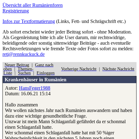
Übersicht aller Rumänienforen
Registrierung
Infos zur Textformatierung
(Links, Fett- und Schrägschrift etc.)
Ab sofort erscheint wieder jeder Beitrag sofort - ohne Moderation.
Als Gegenleistung bitte ich alle User darum, mir rechtswidrige,
beleidigende oder sonstig sittenwidrige Beiträge - auch eventuelle
Rechtsverletzungen wie fremde Texte oder Fotos sofort zu melden:
reti@rennkuckuck.de
Neuer Beitrag
|
Ganz nach
oben
|
Themen-
Vorherige Nachricht
|
Nächste Nachricht
Liste
|
Suchen
|
Einloggen
Krankenhäuser in Rumänien
Autor:
HansFeger1988
Datum: 16.06.21 15:14
Hallo zusammen
Wir wollen nächstes Jahr nach Rumänien auswandern und haben
dazu eine wichtige gesundheitliche Frage.
Unzwar ist mein Mann Schlaganfall gefährdet da er schonmal
einen Schlaganfall hatte.
Wer schonmal einen Schlaganfall hatte hat mit 50 %iger
Wahrscheinlichkeit in den nächsten 5 Jahren noch einen