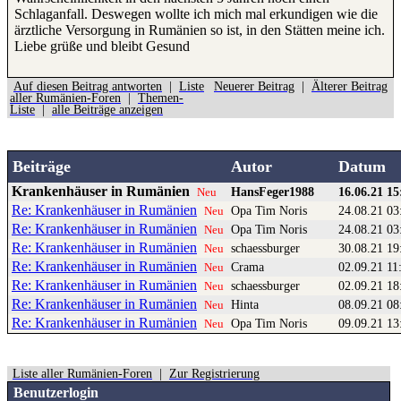
Schlaganfall. Deswegen wollte ich mich mal erkundigen wie die
ärztliche Versorgung in Rumänien so ist, in den Stätten meine ich.
Liebe grüße und bleibt Gesund
Auf diesen Beitrag antworten
|
Liste
Neuerer Beitrag
|
Älterer Beitrag
aller Rumänien-Foren
|
Themen-
Liste
|
alle Beiträge anzeigen
Beiträge
Autor
Datum
Krankenhäuser in Rumänien
HansFeger1988
16.06.21 15
Neu
Re: Krankenhäuser in Rumänien
Opa Tim Noris
24.08.21 03
Neu
Re: Krankenhäuser in Rumänien
Opa Tim Noris
24.08.21 03
Neu
Re: Krankenhäuser in Rumänien
schaessburger
30.08.21 19
Neu
Re: Krankenhäuser in Rumänien
Crama
02.09.21 11
Neu
Re: Krankenhäuser in Rumänien
schaessburger
02.09.21 18
Neu
Re: Krankenhäuser in Rumänien
Hinta
08.09.21 08
Neu
Re: Krankenhäuser in Rumänien
Opa Tim Noris
09.09.21 13
Neu
Liste aller Rumänien-Foren
|
Zur Registrierung
Benutzerlogin