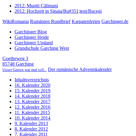
2012: Munţii Călimani
2012: Hochzeit in Sinaia/Bu#351;teni/Bucegi
WikiRomania
Rumänien Rundbrief
Karpatenferien
Garchinger.de
Garchinger Blog
Garchinger Heide
Garchinger Umland
Grundschule Garching West
Goetheweg 3
85748 Garching
Der rumänische Adventskalender
Unser Garten war mal toll...
Inhaltsverzeichnis
16. Kalender 2020
15. Kalender 2019
14. Kalender 2018
13. Kalender 2017
12. Kalender 2016
11. Kalender 2015
10. Kalender 2014
9. Kalender 2013
8. Kalender 2012
7. Kalender 2011