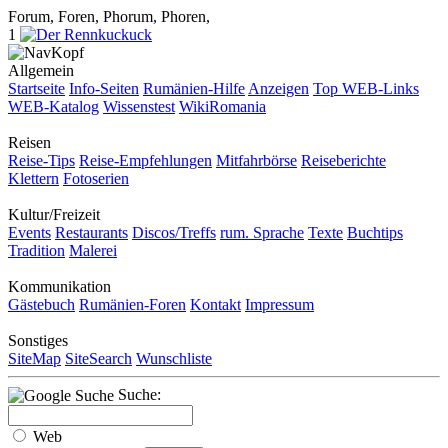
Forum, Foren, Phorum, Phoren,
1
Allgemein
Startseite
Info-Seiten
Rumänien-Hilfe
Anzeigen
Top WEB-Links
WEB-Katalog
Wissenstest
WikiRomania
Reisen
Reise-Tips
Reise-Empfehlungen
Mitfahrbörse
Reiseberichte
Klettern
Fotoserien
Kultur/Freizeit
Events
Restaurants
Discos/Treffs
rum. Sprache
Texte
Buchtips
Tradition
Malerei
Kommunikation
Gästebuch
Rumänien-Foren
Kontakt
Impressum
Sonstiges
SiteMap
SiteSearch
Wunschliste
Suche:
Web