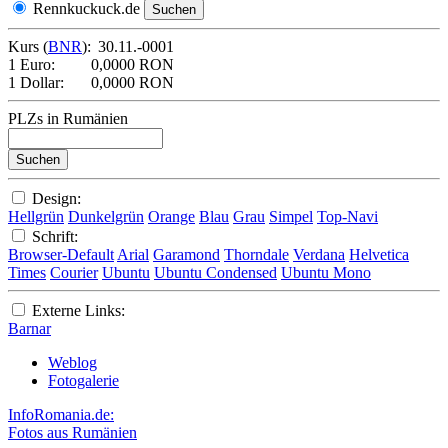
Rennkuckuck.de
Kurs (
BNR
):
30.11.-0001
1 Euro:
0,0000 RON
1 Dollar:
0,0000 RON
PLZs in Rumänien
Design:
Hellgrün
Dunkelgrün
Orange
Blau
Grau
Simpel
Top-Navi
Schrift:
Browser-Default
Arial
Garamond
Thorndale
Verdana
Helvetica
Times
Courier
Ubuntu
Ubuntu Condensed
Ubuntu Mono
Externe Links:
Barnar
Weblog
Fotogalerie
InfoRomania.de:
Fotos aus Rumänien