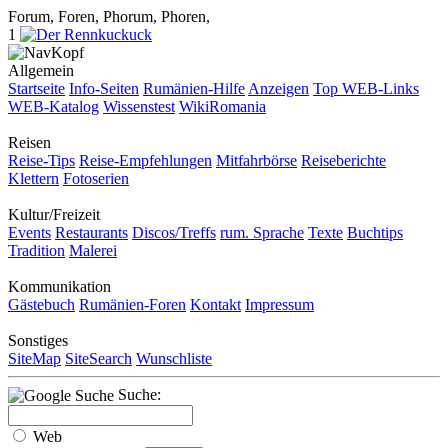
Forum, Foren, Phorum, Phoren,
1
Allgemein
Startseite
Info-Seiten
Rumänien-Hilfe
Anzeigen
Top WEB-Links
WEB-Katalog
Wissenstest
WikiRomania
Reisen
Reise-Tips
Reise-Empfehlungen
Mitfahrbörse
Reiseberichte
Klettern
Fotoserien
Kultur/Freizeit
Events
Restaurants
Discos/Treffs
rum. Sprache
Texte
Buchtips
Tradition
Malerei
Kommunikation
Gästebuch
Rumänien-Foren
Kontakt
Impressum
Sonstiges
SiteMap
SiteSearch
Wunschliste
Suche:
Web