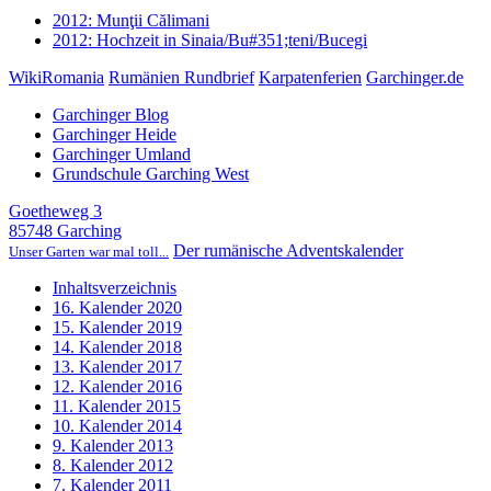
2012: Munţii Călimani
2012: Hochzeit in Sinaia/Bu#351;teni/Bucegi
WikiRomania
Rumänien Rundbrief
Karpatenferien
Garchinger.de
Garchinger Blog
Garchinger Heide
Garchinger Umland
Grundschule Garching West
Goetheweg 3
85748 Garching
Der rumänische Adventskalender
Unser Garten war mal toll...
Inhaltsverzeichnis
16. Kalender 2020
15. Kalender 2019
14. Kalender 2018
13. Kalender 2017
12. Kalender 2016
11. Kalender 2015
10. Kalender 2014
9. Kalender 2013
8. Kalender 2012
7. Kalender 2011