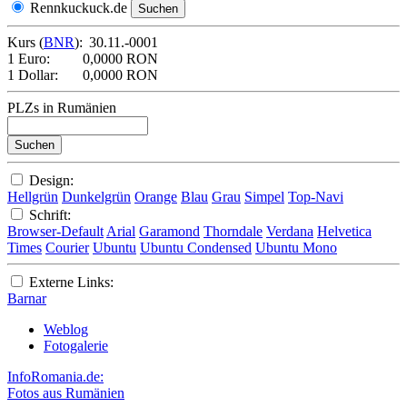
Rennkuckuck.de
Kurs (
BNR
):
30.11.-0001
1 Euro:
0,0000 RON
1 Dollar:
0,0000 RON
PLZs in Rumänien
Design:
Hellgrün
Dunkelgrün
Orange
Blau
Grau
Simpel
Top-Navi
Schrift:
Browser-Default
Arial
Garamond
Thorndale
Verdana
Helvetica
Times
Courier
Ubuntu
Ubuntu Condensed
Ubuntu Mono
Externe Links:
Barnar
Weblog
Fotogalerie
InfoRomania.de:
Fotos aus Rumänien