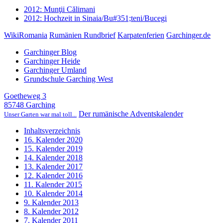
2012: Munţii Călimani
2012: Hochzeit in Sinaia/Bu#351;teni/Bucegi
WikiRomania
Rumänien Rundbrief
Karpatenferien
Garchinger.de
Garchinger Blog
Garchinger Heide
Garchinger Umland
Grundschule Garching West
Goetheweg 3
85748 Garching
Der rumänische Adventskalender
Unser Garten war mal toll...
Inhaltsverzeichnis
16. Kalender 2020
15. Kalender 2019
14. Kalender 2018
13. Kalender 2017
12. Kalender 2016
11. Kalender 2015
10. Kalender 2014
9. Kalender 2013
8. Kalender 2012
7. Kalender 2011