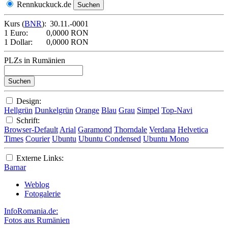
Rennkuckuck.de
Kurs (
BNR
):
30.11.-0001
1 Euro:
0,0000 RON
1 Dollar:
0,0000 RON
PLZs in Rumänien
Design:
Hellgrün
Dunkelgrün
Orange
Blau
Grau
Simpel
Top-Navi
Schrift:
Browser-Default
Arial
Garamond
Thorndale
Verdana
Helvetica
Times
Courier
Ubuntu
Ubuntu Condensed
Ubuntu Mono
Externe Links:
Barnar
Weblog
Fotogalerie
InfoRomania.de:
Fotos aus Rumänien