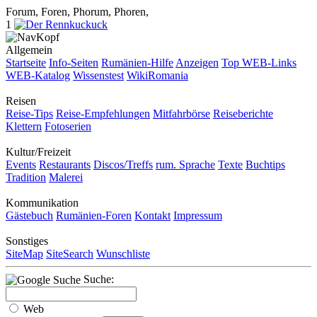
Forum, Foren, Phorum, Phoren,
1
Allgemein
Startseite
Info-Seiten
Rumänien-Hilfe
Anzeigen
Top WEB-Links
WEB-Katalog
Wissenstest
WikiRomania
Reisen
Reise-Tips
Reise-Empfehlungen
Mitfahrbörse
Reiseberichte
Klettern
Fotoserien
Kultur/Freizeit
Events
Restaurants
Discos/Treffs
rum. Sprache
Texte
Buchtips
Tradition
Malerei
Kommunikation
Gästebuch
Rumänien-Foren
Kontakt
Impressum
Sonstiges
SiteMap
SiteSearch
Wunschliste
Suche:
Web