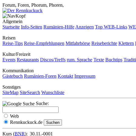
Forum, Foren, Phorum, Phoren,
Allgemein
Startseite
Info-Seiten
Rumänien-Hilfe
Anzeigen
Top WEB-Links
WEB
Reisen
Reise-Tips
Reise-Empfehlungen
Mitfahrbörse
Reiseberichte
Klettern
Kultur/Freizeit
Events
Restaurants
Discos/Treffs
rum. Sprache
Texte
Buchtips
Tradit
Kommunikation
Gästebuch
Rumänien-Foren
Kontakt
Impressum
Sonstiges
SiteMap
SiteSearch
Wunschliste
Suche:
Web
Rennkuckuck.de
Kurs (
BNR
):
30.11.-0001