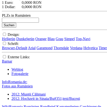
1 Euro:
0,0000 RON
1 Dollar:
0,0000 RON
PLZs in Rumänien
Design:
Hellgrün
Dunkelgrün
Orange
Blau
Grau
Simpel
Top-Navi
Schrift:
Browser-Default
Arial
Garamond
Thorndale
Verdana
Helvetica
Time
Externe Links:
Barnar
Weblog
Fotogalerie
InfoRomania.de:
Fotos aus Rumänien
2012: Munţii Călimani
2012: Hochzeit in Sinaia/Bu#351;teni/Bucegi
WikiRomania
Rumänien Rundbrief
Karpatenferien
Garchinger.de