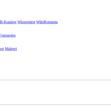
-Katalog
Wissenstest
WikiRomania
Fotoserien
ion
Malerei