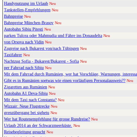
Handynutzung im Urlaub
Neu
Tankstellen-Empfehlungen
Neu
Bahnpreise
Neu
Bahnpreise München-Brasov
Neu
Autobahn Sibiu Pitesti
Neu
parken Tulcea oder Mahmudia und Fähre ins Donaudelta
Neu
von Orsova nach Vidin
Neu
Zugreise nach Bukarest von/nach Tübingen
Neu
Taxifahrer
Neu
Nachtzug Sofia - Bukarest/Bukarest - Sofia
Neu
per Fahrrad nach Sibiu
Neu
Mit dem Fahrrad durch Rumänien, wer hat Vorschläge, Warnungen, interessa
Gibt es in Rumänien soetwas wie einen vorläufigen Personalausweis??
Neu
Zigaretten aus Rumänien
Neu
Autobahn A1 Deva-Sibiu
Neu
Mit dem Taxi nach Constanta?
Neu
Wizzair: Neue Flugstrecke
Neu
grenzübergang bei sighetu
Neu
Wer hat Routenempfehlung für grosse Rundreise?
Neu
Urlaub 2014 an der Schwarzmeerküste.
Neu
Reisebegleitung gesucht
Neu