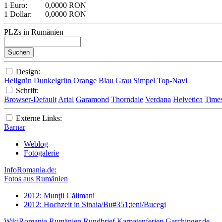
1 Euro:
0,0000 RON
1 Dollar:
0,0000 RON
PLZs in Rumänien
Design:
Hellgrün
Dunkelgrün
Orange
Blau
Grau
Simpel
Top-Navi
Schrift:
Browser-Default
Arial
Garamond
Thorndale
Verdana
Helvetica
Time
Externe Links:
Barnar
Weblog
Fotogalerie
InfoRomania.de:
Fotos aus Rumänien
2012: Munţii Călimani
2012: Hochzeit in Sinaia/Bu#351;teni/Bucegi
WikiRomania
Rumänien Rundbrief
Karpatenferien
Garchinger.de