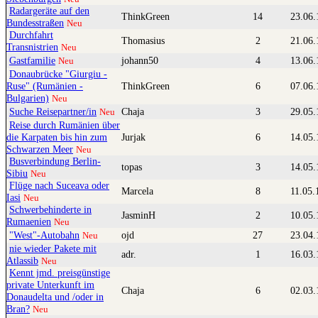
Radargeräte auf den
ThinkGreen
14
23.06.
Bundesstraßen
Neu
Durchfahrt
Thomasius
2
21.06.
Transnistrien
Neu
Gastfamilie
johann50
4
13.06.
Neu
Donaubrücke "Giurgiu -
Ruse" (Rumänien -
ThinkGreen
6
07.06.
Bulgarien)
Neu
Suche Reisepartner/in
Chaja
3
29.05.
Neu
Reise durch Rumänien über
die Karpaten bis hin zum
Jurjak
6
14.05.
Schwarzen Meer
Neu
Busverbindung Berlin-
topas
3
14.05.
Sibiu
Neu
Flüge nach Suceava oder
Marcela
8
11.05.
Iasi
Neu
Schwerbehinderte in
JasminH
2
10.05.
Rumaenien
Neu
"West"-Autobahn
ojd
27
23.04.
Neu
nie wieder Pakete mit
adr.
1
16.03.
Atlassib
Neu
Kennt jmd. preisgünstige
private Unterkunft im
Chaja
6
02.03.
Donaudelta und /oder in
Bran?
Neu