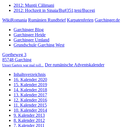
2012: Munţii Călimani
2012: Hochzeit in Sinaia/Bu#351;teni/Bucegi
WikiRomania
Rumänien Rundbrief
Karpatenferien
Garchinger.de
Garchinger Blog
Garchinger Heide
Garchinger Umland
Grundschule Garching West
Goetheweg 3
85748 Garching
Der rumänische Adventskalender
Unser Garten war mal toll...
Inhaltsverzeichnis
16. Kalender 2020
15. Kalender 2019
14. Kalender 2018
13. Kalender 2017
12. Kalender 2016
11. Kalender 2015
10. Kalender 2014
9. Kalender 2013
8. Kalender 2012
7. Kalender 2011