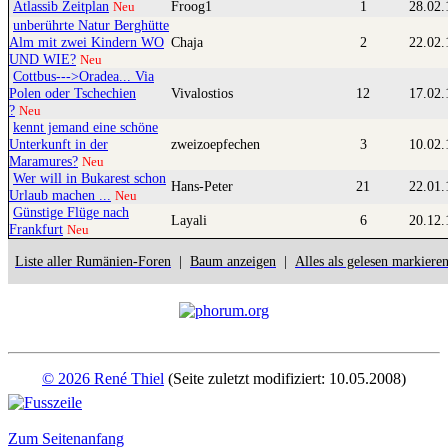
Atlassib Zeitplan
Froog1
1
28.02.
Neu
unberührte Natur Berghütte
Alm mit zwei Kindern WO
Chaja
2
22.02.
UND WIE?
Neu
Cottbus--->Oradea... Via
Polen oder Tschechien
Vivalostios
12
17.02.
?
Neu
kennt jemand eine schöne
Unterkunft in der
zweizoepfechen
3
10.02.
Maramures?
Neu
Wer will in Bukarest schon
Hans-Peter
21
22.01.
Urlaub machen ...
Neu
Günstige Flüge nach
Layali
6
20.12.
Frankfurt
Neu
Liste aller Rumänien-Foren
|
Baum anzeigen
|
Alles als gelesen markiere
© 2026 René Thiel
(Seite zuletzt modifiziert: 10.05.2008)
Zum Seitenanfang