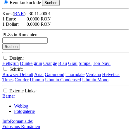
Rennkuckuck.de
Kurs (
BNR
):
30.11.-0001
1 Euro:
0,0000 RON
1 Dollar:
0,0000 RON
PLZs in Rumänien
Design:
Hellgrün
Dunkelgrün
Orange
Blau
Grau
Simpel
Top-Navi
Schrift:
Browser-Default
Arial
Garamond
Thorndale
Verdana
Helvetica
Times
Courier
Ubuntu
Ubuntu Condensed
Ubuntu Mono
Externe Links:
Barnar
Weblog
Fotogalerie
InfoRomania.de:
Fotos aus Rumänien