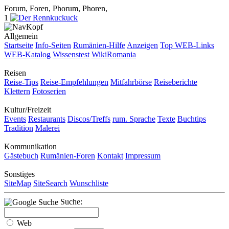
Forum, Foren, Phorum, Phoren,
1
Allgemein
Startseite
Info-Seiten
Rumänien-Hilfe
Anzeigen
Top WEB-Links
WEB-Katalog
Wissenstest
WikiRomania
Reisen
Reise-Tips
Reise-Empfehlungen
Mitfahrbörse
Reiseberichte
Klettern
Fotoserien
Kultur/Freizeit
Events
Restaurants
Discos/Treffs
rum. Sprache
Texte
Buchtips
Tradition
Malerei
Kommunikation
Gästebuch
Rumänien-Foren
Kontakt
Impressum
Sonstiges
SiteMap
SiteSearch
Wunschliste
Suche:
Web