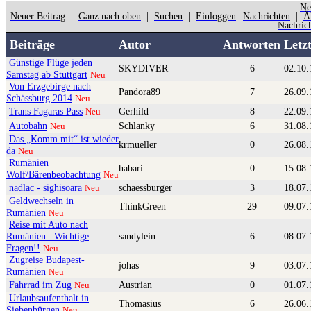
Ne
Neuer Beitrag
|
Ganz nach oben
|
Suchen
|
Einloggen
Nachrichten
|
Ä
Nachric
Beiträge
Autor
Antworten
Letz
Günstige Flüge jeden
SKYDIVER
6
02.10.
Samstag ab Stuttgart
Neu
Von Erzgebirge nach
Pandora89
7
26.09.
Schässburg 2014
Neu
Trans Fagaras Pass
Gerhild
8
22.09.
Neu
Autobahn
Schlanky
6
31.08.
Neu
Das „Komm mit“ ist wieder
krmueller
0
26.08.
da
Neu
Rumänien
habari
0
15.08.
Wolf/Bärenbeobachtung
Neu
nadlac - sighisoara
schaessburger
3
18.07.
Neu
Geldwechseln in
ThinkGreen
29
09.07.
Rumänien
Neu
Reise mit Auto nach
Rumänien...Wichtige
sandylein
6
08.07.
Fragen!!
Neu
Zugreise Budapest-
johas
9
03.07.
Rumänien
Neu
Fahrrad im Zug
Austrian
0
01.07.
Neu
Urlaubsaufenthalt in
Thomasius
6
26.06.
Siebenbürgen
Neu