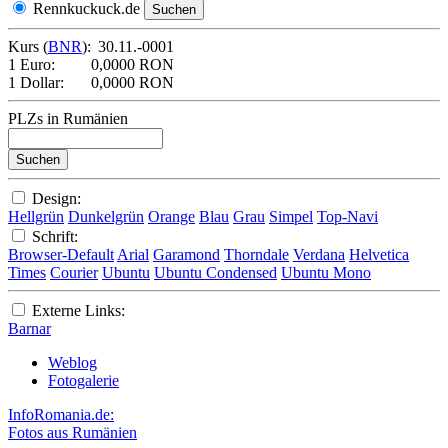
Rennkuckuck.de
Kurs (
BNR
):
30.11.-0001
1 Euro:
0,0000 RON
1 Dollar:
0,0000 RON
PLZs in Rumänien
Design:
Hellgrün
Dunkelgrün
Orange
Blau
Grau
Simpel
Top-Navi
Schrift:
Browser-Default
Arial
Garamond
Thorndale
Verdana
Helvetica
Times
Courier
Ubuntu
Ubuntu Condensed
Ubuntu Mono
Externe Links:
Barnar
Weblog
Fotogalerie
InfoRomania.de:
Fotos aus Rumänien