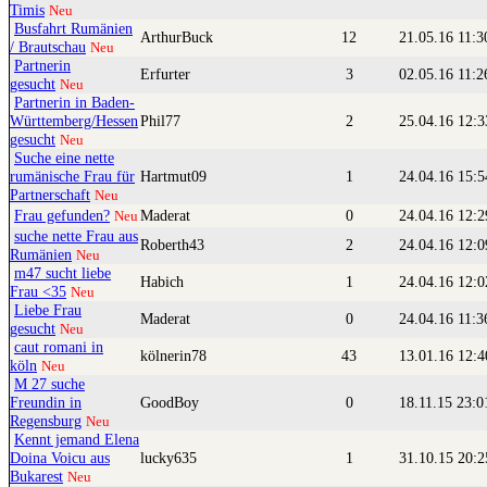
Timis
Neu
Busfahrt Rumänien
ArthurBuck
12
21.05.16 11:
/ Brautschau
Neu
Partnerin
Erfurter
3
02.05.16 11:
gesucht
Neu
Partnerin in Baden-
Württemberg/Hessen
Phil77
2
25.04.16 12:
gesucht
Neu
Suche eine nette
rumänische Frau für
Hartmut09
1
24.04.16 15:
Partnerschaft
Neu
Frau gefunden?
Maderat
0
24.04.16 12:
Neu
suche nette Frau aus
Roberth43
2
24.04.16 12:
Rumänien
Neu
m47 sucht liebe
Habich
1
24.04.16 12:
Frau <35
Neu
Liebe Frau
Maderat
0
24.04.16 11:
gesucht
Neu
caut romani in
kölnerin78
43
13.01.16 12:
köln
Neu
M 27 suche
Freundin in
GoodBoy
0
18.11.15 23:
Regensburg
Neu
Kennt jemand Elena
Doina Voicu aus
lucky635
1
31.10.15 20:
Bukarest
Neu