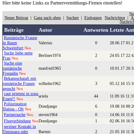
Hier bitte
keine
Links zu Partnervermittlungs-Firmen einstellen!
Ne
Neuer Beitrag
|
Ganz nach oben
|
Suchen
|
Einloggen
Nachrichten
|
Ä
Nachric
Beiträge
Autor
Antworten
Letzte An
Rumänische Frauen
in Raum
Valerius
0
28.06.17 01:
Schweinfurt
Neu
Suche liebe nette
Berliner1974
2
24.05.17 22:
Frau
Neu
Suche eine
rumänische
manfred1965
0
10.01.17 20:
Freundin
Neu
Bekannschataft mit
rumänische Frauen
wilhelm1962
3
05.12.16 15:
gesucht
Neu
caut prieteni in zona
ariela
44
11.09.16 11:
Essen!!
Neu
Polizeistation
Dondjango
6
19.08.16 00:
Slatina - Olt
Neu
Partnersuche
steven1964
0
14.06.16 11:
Neu
Flugverbindung
Dondjango
1
02.06.16 16:
Neu
seriöser Kontakt in
Timisoara oder
Barmic
2
21.05.16 11: