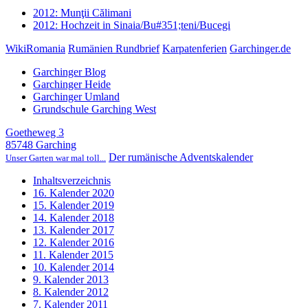
2012: Munţii Călimani
2012: Hochzeit in Sinaia/Bu#351;teni/Bucegi
WikiRomania
Rumänien Rundbrief
Karpatenferien
Garchinger.de
Garchinger Blog
Garchinger Heide
Garchinger Umland
Grundschule Garching West
Goetheweg 3
85748 Garching
Der rumänische Adventskalender
Unser Garten war mal toll...
Inhaltsverzeichnis
16. Kalender 2020
15. Kalender 2019
14. Kalender 2018
13. Kalender 2017
12. Kalender 2016
11. Kalender 2015
10. Kalender 2014
9. Kalender 2013
8. Kalender 2012
7. Kalender 2011