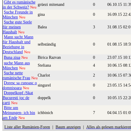
Gibt es rumänische
grüezi mitenand
0
06.10.15 11:
in der Schweiz?
Neu
Suche Freunde in
gina
0
16.09.15 22:
München
Neu
Suche gute Seele
für meinen
Balea
3
31.08.15 02:
Haushalt
Neu
Mann sucht Mann
für Haushalt und
selbständig
0
01.08.15 18:
Beziehung in
Deutschland
Neu
Buna ziua
Birica Razvan
0
23.07.15 10:
Neu
suche Mann aus
Steliana
4
10.06.15 08:
München
Neu
Suche nette
Charlot
2
10.06.15 07:
rumänische Frau
Neu
Doresc sa cunoasc o
singurel
0
23.05.15 14:
domnisoara
Neu
Doppelkopf /Skat
Bucuresti joc de
doppelk
0
10.05.15 22:
carti
Neu
Bitte um
Meinungen- ich bin
ichbinich
7
04.04.15 01:
am Ende
Neu
Liste aller Rumänien-Foren
|
Baum anzeigen
|
Alles als gelesen markiere