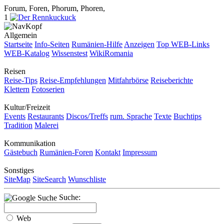
Forum, Foren, Phorum, Phoren,
1
Allgemein
Startseite
Info-Seiten
Rumänien-Hilfe
Anzeigen
Top WEB-Links
WEB-Katalog
Wissenstest
WikiRomania
Reisen
Reise-Tips
Reise-Empfehlungen
Mitfahrbörse
Reiseberichte
Klettern
Fotoserien
Kultur/Freizeit
Events
Restaurants
Discos/Treffs
rum. Sprache
Texte
Buchtips
Tradition
Malerei
Kommunikation
Gästebuch
Rumänien-Foren
Kontakt
Impressum
Sonstiges
SiteMap
SiteSearch
Wunschliste
Suche:
Web