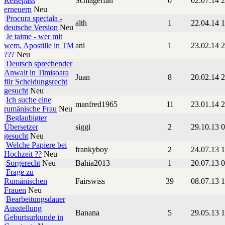
Reisepass
Schlagerfan
0
02.07.14 
erneuern
Neu
Procura speciala -
alth
1
22.04.14 
deutsche Version
Neu
Je taime - wer mit
wem, Apostille in TM
ani
1
23.02.14 
???
Neu
Deutsch sprechender
Anwalt in Timisoara
Juan
8
20.02.14 
für Scheidungsrecht
gesucht
Neu
Ich suche eine
manfred1965
11
23.01.14 
rumänische Frau
Neu
Beglaubigter
Übersetzer
siggi
2
29.10.13 
gesucht
Neu
Welche Papiere bei
frankyboy
2
24.07.13 
Hochzeit ??
Neu
Sorgerecht
Neu
Bahia2013
1
20.07.13 
Frage zu
Rumänischen
Fairswiss
39
08.07.13 
Frauen
Neu
Bearbeitungsdauer
Ausstellung
Banana
5
29.05.13 
Geburtsurkunde in