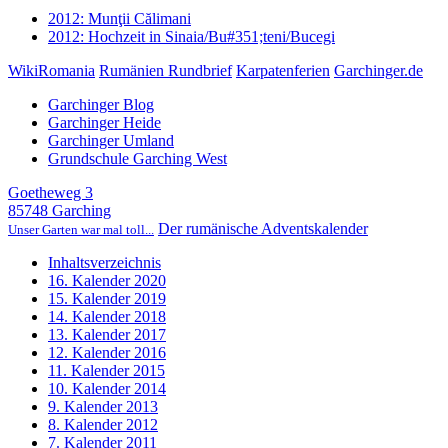
2012: Munţii Călimani
2012: Hochzeit in Sinaia/Bu#351;teni/Bucegi
WikiRomania
Rumänien Rundbrief
Karpatenferien
Garchinger.de
Garchinger Blog
Garchinger Heide
Garchinger Umland
Grundschule Garching West
Goetheweg 3
85748 Garching
Der rumänische Adventskalender
Unser Garten war mal toll...
Inhaltsverzeichnis
16. Kalender 2020
15. Kalender 2019
14. Kalender 2018
13. Kalender 2017
12. Kalender 2016
11. Kalender 2015
10. Kalender 2014
9. Kalender 2013
8. Kalender 2012
7. Kalender 2011