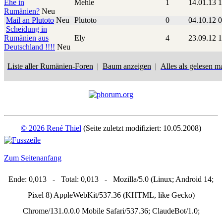
Ehe in
Mehle
1
14.01.13 
Rumänien?
Neu
Mail an Plutoto
Neu
Plutoto
0
04.10.12 
Scheidung in
Rumänien aus
Ely
4
23.09.12 
Deutschland !!!!
Neu
Liste aller Rumänien-Foren
|
Baum anzeigen
|
Alles als gelesen m
© 2026 René Thiel
(Seite zuletzt modifiziert: 10.05.2008)
Zum Seitenanfang
Ende: 0,013 - Total: 0,013 - Mozilla/5.0 (Linux; Android 14;
Pixel 8) AppleWebKit/537.36 (KHTML, like Gecko)
Chrome/131.0.0.0 Mobile Safari/537.36; ClaudeBot/1.0;