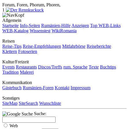
Forum, Foren, Phorum, Phoren,
1
Allgemein
Startseite
Info-Seiten
Rumänien-Hilfe
Anzeigen
Top WEB-Links
WEB-Katalog
Wissenstest
WikiRomania
Reisen
Reise-Tips
Reise-Empfehlungen
Mitfahrbörse
Reiseberichte
Klettern
Fotoserien
Kultur/Freizeit
Events
Restaurants
Discos/Treffs
rum. Sprache
Texte
Buchtips
Tradition
Malerei
Kommunikation
Gästebuch
Rumänien-Foren
Kontakt
Impressum
Sonstiges
SiteMap
SiteSearch
Wunschliste
Suche:
Web