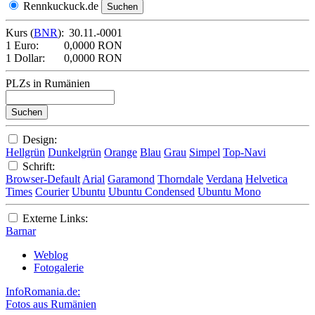
Rennkuckuck.de
Kurs (
BNR
):
30.11.-0001
1 Euro:
0,0000 RON
1 Dollar:
0,0000 RON
PLZs in Rumänien
Design:
Hellgrün
Dunkelgrün
Orange
Blau
Grau
Simpel
Top-Navi
Schrift:
Browser-Default
Arial
Garamond
Thorndale
Verdana
Helvetica
Times
Courier
Ubuntu
Ubuntu Condensed
Ubuntu Mono
Externe Links:
Barnar
Weblog
Fotogalerie
InfoRomania.de:
Fotos aus Rumänien