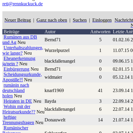
reti@rennkuckuck.de
Neuer Beitrag
|
Ganz nach oben
|
Suchen
|
Einloggen
Nachrich
N
Beiträge
Autor
Antworten
Letzte Ant
Rumänen aus DB
Bernd71
5
01.02.16 
und Ag
Neu
Unterhaltszahlungen,
Wurzelpurzel
1
11.07.15 
wie lange?
Neu
Eheanerkennung
blackfallenangel
0
09.06.15 
ja/nein ?
Neu
Einbürgerung
Neu
Bernd71
0
02.01.15 
Scheidungsurkunde,
widmaier
0
05.12.14 
Apostille?!
Neu
rumänin nach
deutschland
knarf1969
41
23.09.14 
holen
Neu
Heiraten in DE
Neu
Ilayda
3
22.09.14 
Wohin mit der
blackfallenangel
6
22.07.14 
Heiratsurkunde??
Neu
heftige
Donauwelt
14
21.07.14 
Trennungsfragen
Neu
Rumänischer