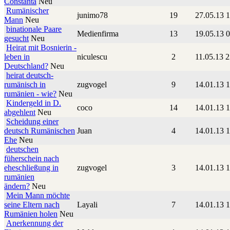
Constanta
Neu
Rumänischer
junimo78
19
27.05.13 
Mann
Neu
binationale Paare
Medienfirma
13
19.05.13 
gesucht
Neu
Heirat mit Bosnierin -
leben in
niculescu
2
11.05.13 
Deutschland?
Neu
heirat deutsch-
rumänisch in
zugvogel
9
14.01.13 
rumänien - wie?
Neu
Kindergeld in D.
coco
14
14.01.13 
abgehlent
Neu
Scheidung einer
deutsch Rumänischen
Juan
4
14.01.13 
Ehe
Neu
deutschen
füherschein nach
eheschließung in
zugvogel
3
14.01.13 
rumänien
ändern?
Neu
Mein Mann möchte
seine Eltern nach
Layali
7
14.01.13 
Rumänien holen
Neu
Anerkennung der