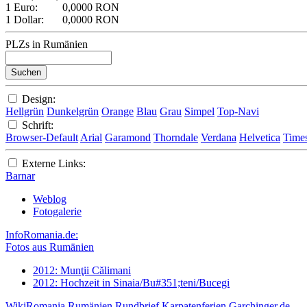
1 Euro:
0,0000 RON
1 Dollar:
0,0000 RON
PLZs in Rumänien
Design:
Hellgrün
Dunkelgrün
Orange
Blau
Grau
Simpel
Top-Navi
Schrift:
Browser-Default
Arial
Garamond
Thorndale
Verdana
Helvetica
Time
Externe Links:
Barnar
Weblog
Fotogalerie
InfoRomania.de:
Fotos aus Rumänien
2012: Munţii Călimani
2012: Hochzeit in Sinaia/Bu#351;teni/Bucegi
WikiRomania
Rumänien Rundbrief
Karpatenferien
Garchinger.de