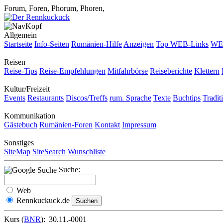
Forum, Foren, Phorum, Phoren,
Allgemein
Startseite
Info-Seiten
Rumänien-Hilfe
Anzeigen
Top WEB-Links
WEB
Reisen
Reise-Tips
Reise-Empfehlungen
Mitfahrbörse
Reiseberichte
Klettern
Kultur/Freizeit
Events
Restaurants
Discos/Treffs
rum. Sprache
Texte
Buchtips
Tradit
Kommunikation
Gästebuch
Rumänien-Foren
Kontakt
Impressum
Sonstiges
SiteMap
SiteSearch
Wunschliste
Suche:
Web
Rennkuckuck.de
Kurs (
BNR
):
30.11.-0001