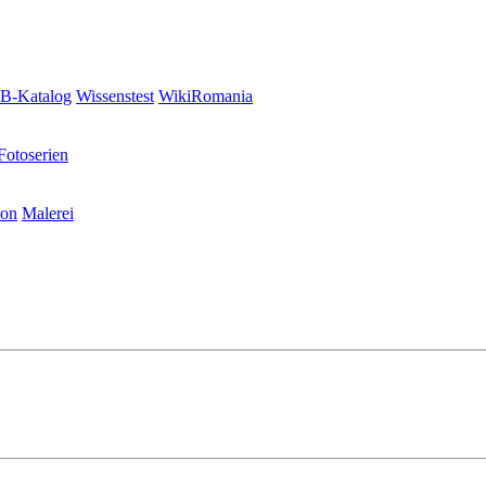
-Katalog
Wissenstest
WikiRomania
Fotoserien
ion
Malerei