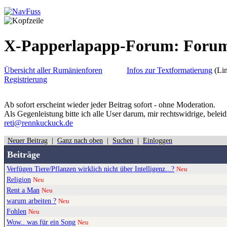
X-Papperlapapp-Forum: For
Übersicht aller Rumänienforen
Infos zur Textformatierung
(Lin
Registrierung
Ab sofort erscheint wieder jeder Beitrag sofort - ohne Moderation.
Als Gegenleistung bitte ich alle User darum, mir rechtswidrige, belei
reti@rennkuckuck.de
Neuer Beitrag
|
Ganz nach oben
|
Suchen
|
Einloggen
Beiträge
Verfügen Tiere/Pflanzen wirklich nicht über Intelligenz...?
Neu
Religion
Neu
Rent a Man
Neu
warum arbeiten ?
Neu
Fohlen
Neu
Wow.. was für ein Song
Neu