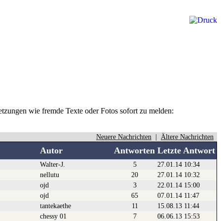
rletzungen wie fremde Texte oder Fotos sofort zu melden:
Neuere Nachrichten
|
Ältere Nachrichten
Autor
Antworten
Letzte Antwort
Walter-J.
5
27.01.14 10:34
nellutu
20
27.01.14 10:32
ojd
3
22.01.14 15:00
ojd
65
07.01.14 11:47
tantekaethe
11
15.08.13 11:44
chessy 01
7
06.06.13 15:53