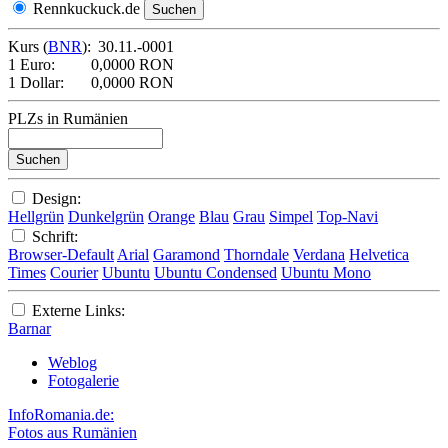
Rennkuckuck.de
Kurs (
BNR
):
30.11.-0001
1 Euro:
0,0000 RON
1 Dollar:
0,0000 RON
PLZs in Rumänien
Design:
Hellgrün
Dunkelgrün
Orange
Blau
Grau
Simpel
Top-Navi
Schrift:
Browser-Default
Arial
Garamond
Thorndale
Verdana
Helvetica
Times
Courier
Ubuntu
Ubuntu Condensed
Ubuntu Mono
Externe Links:
Barnar
Weblog
Fotogalerie
InfoRomania.de:
Fotos aus Rumänien