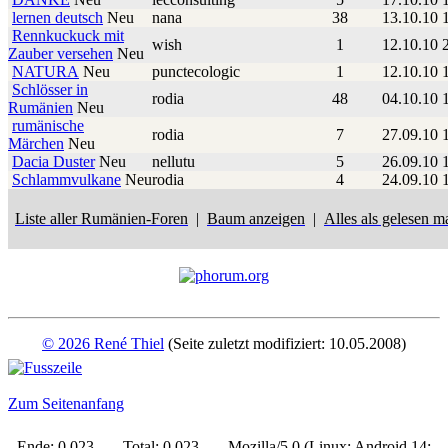
lernen deutsch
Neu
nana
38
13.10.10 
Rennkuckuck mit
wish
1
12.10.10 
Zauber versehen
Neu
NATURA
Neu
punctecologic
1
12.10.10 
Schlösser in
rodia
48
04.10.10 
Rumänien
Neu
rumänische
rodia
7
27.09.10 
Märchen
Neu
Dacia Duster
Neu
nellutu
5
26.09.10 
Schlammvulkane
Neu
rodia
4
24.09.10 
Liste aller Rumänien-Foren
|
Baum anzeigen
|
Alles als gelesen m
© 2026 René Thiel
(Seite zuletzt modifiziert: 10.05.2008)
Zum Seitenanfang
Ende: 0,023 - Total: 0,023 - Mozilla/5.0 (Linux; Android 14;