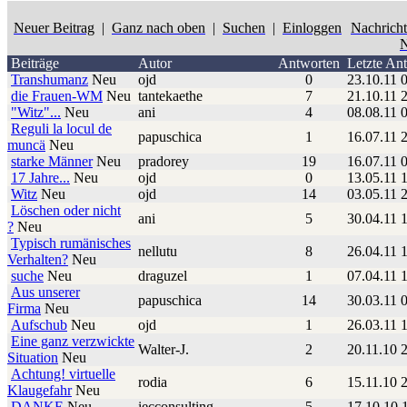
Neuer Beitrag
|
Ganz nach oben
|
Suchen
|
Einloggen
Nachrich
N
Beiträge
Autor
Antworten
Letzte An
Transhumanz
Neu
ojd
0
23.10.11 
die Frauen-WM
Neu
tantekaethe
7
21.10.11 
"Witz"...
Neu
ani
4
08.08.11 
Reguli la locul de
papuschica
1
16.07.11 
muncä
Neu
starke Männer
Neu
pradorey
19
16.07.11 
17 Jahre...
Neu
ojd
0
13.05.11 
Witz
Neu
ojd
14
03.05.11 
Löschen oder nicht
ani
5
30.04.11 
?
Neu
Typisch rumänisches
nellutu
8
26.04.11 
Verhalten?
Neu
suche
Neu
draguzel
1
07.04.11 
Aus unserer
papuschica
14
30.03.11 
Firma
Neu
Aufschub
Neu
ojd
1
26.03.11 
Eine ganz verzwickte
Walter-J.
2
20.11.10 
Situation
Neu
Achtung! virtuelle
rodia
6
15.11.10 
Klaugefahr
Neu
DANKE
Neu
iecconsulting
5
17.10.10 