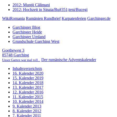
2012: Munţii Călimani
2012: Hochzeit in Sinaia/Bu#351;teni/Bucegi
WikiRomania
Rumänien Rundbrief
Karpatenferien
Garchinger.de
Garchinger Blog
Garchinger Heide
Garchinger Umland
Grundschule Garching West
Goetheweg 3
85748 Garching
Der rumänische Adventskalender
Unser Garten war mal toll...
Inhaltsverzeichnis
16. Kalender 2020
15. Kalender 2019
14. Kalender 2018
13. Kalender 2017
12. Kalender 2016
11. Kalender 2015
10. Kalender 2014
9. Kalender 2013
8. Kalender 2012
7. Kalender 2011