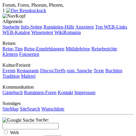
Forum, Foren, Phorum, Phoren,
1
Allgemein
Startseite
Info-Seiten
Rumänien-Hilfe
Anzeigen
Top WEB-Links
WEB-Katalog
Wissenstest
WikiRomania
Reisen
Reise-Tips
Reise-Empfehlungen
Mitfahrbörse
Reiseberichte
Klettern
Fotoserien
Kultur/Freizeit
Events
Restaurants
Discos/Treffs
rum. Sprache
Texte
Buchtips
Tradition
Malerei
Kommunikation
Gästebuch
Rumänien-Foren
Kontakt
Impressum
Sonstiges
SiteMap
SiteSearch
Wunschliste
Suche:
Web