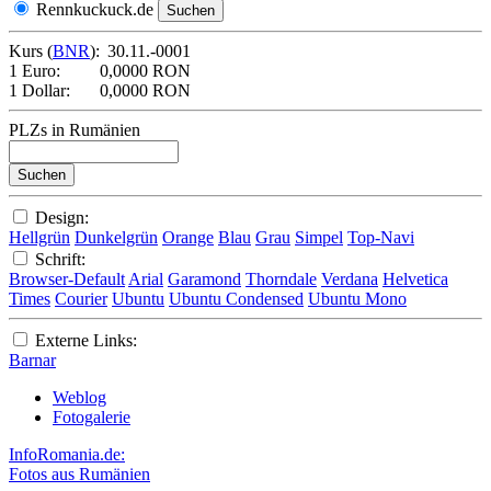
Rennkuckuck.de
Kurs (
BNR
):
30.11.-0001
1 Euro:
0,0000 RON
1 Dollar:
0,0000 RON
PLZs in Rumänien
Design:
Hellgrün
Dunkelgrün
Orange
Blau
Grau
Simpel
Top-Navi
Schrift:
Browser-Default
Arial
Garamond
Thorndale
Verdana
Helvetica
Times
Courier
Ubuntu
Ubuntu Condensed
Ubuntu Mono
Externe Links:
Barnar
Weblog
Fotogalerie
InfoRomania.de:
Fotos aus Rumänien