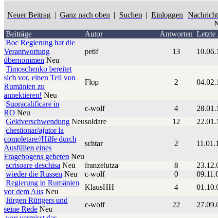
Neuer Beitrag
|
Ganz nach oben
|
Suchen
|
Einloggen
Nachrich
N
Beiträge
Autor
Antworten
Letzte
Boc Regierung hat die
Verantwortung
petif
13
10.06.
übernommen
Neu
Timoschenko bereitet
sich vor, einen Teil von
Flop
2
04.02.
Rumänien zu
annektieren!
Neu
Supracalificare in
c-wolf
4
28.01.
RO
Neu
Geldverschwendung
Neu
soldare
12
22.01.
chestionar/ajutor la
completare//Hilfe durch
schtar
2
11.01.
Ausfüllen eines
Fragebogens gebeten
Neu
scrisoare deschisa
Neu
franzelutza
8
23.12.
wieder die Russen
Neu
c-wolf
0
09.11.
Regierung in Rumänien
KlausHH
4
01.10.
vor dem Aus
Neu
Jürgen Rüttgers und
c-wolf
22
27.09.
seine Rede
Neu
wer vermisst das