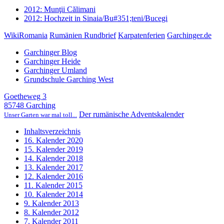
2012: Munţii Călimani
2012: Hochzeit in Sinaia/Bu#351;teni/Bucegi
WikiRomania
Rumänien Rundbrief
Karpatenferien
Garchinger.de
Garchinger Blog
Garchinger Heide
Garchinger Umland
Grundschule Garching West
Goetheweg 3
85748 Garching
Der rumänische Adventskalender
Unser Garten war mal toll...
Inhaltsverzeichnis
16. Kalender 2020
15. Kalender 2019
14. Kalender 2018
13. Kalender 2017
12. Kalender 2016
11. Kalender 2015
10. Kalender 2014
9. Kalender 2013
8. Kalender 2012
7. Kalender 2011