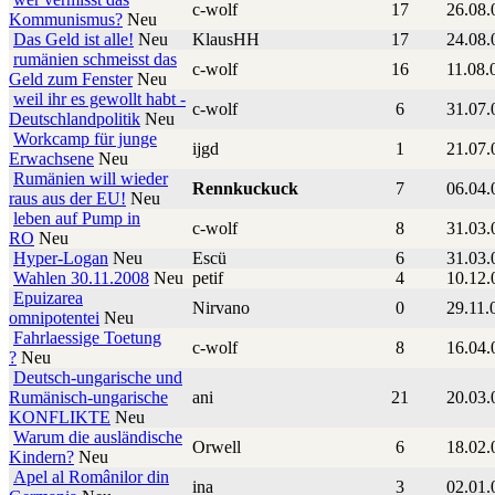
c-wolf
17
26.08.
Kommunismus?
Neu
Das Geld ist alle!
Neu
KlausHH
17
24.08.
rumänien schmeisst das
c-wolf
16
11.08.
Geld zum Fenster
Neu
weil ihr es gewollt habt -
c-wolf
6
31.07.
Deutschlandpolitik
Neu
Workcamp für junge
ijgd
1
21.07.
Erwachsene
Neu
Rumänien will wieder
Rennkuckuck
7
06.04.
raus aus der EU!
Neu
leben auf Pump in
c-wolf
8
31.03.
RO
Neu
Hyper-Logan
Neu
Escü
6
31.03.
Wahlen 30.11.2008
Neu
petif
4
10.12.
Epuizarea
Nirvano
0
29.11.
omnipotentei
Neu
Fahrlaessige Toetung
c-wolf
8
16.04.
?
Neu
Deutsch-ungarische und
Rumänisch-ungarische
ani
21
20.03.
KONFLIKTE
Neu
Warum die ausländische
Orwell
6
18.02.
Kindern?
Neu
Apel al Românilor din
ina
3
02.01.