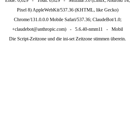
Ende: 0,029 - Total: 0,029 - Mozilla/5.0 (Linux; Android 14;
Pixel 8) AppleWebKit/537.36 (KHTML, like Gecko)
Chrome/131.0.0.0 Mobile Safari/537.36; ClaudeBot/1.0;
+claudebot@anthropic.com) - 5.6.40-nmm11 - Mobil
Die Script-Zeitzone und die ini-set Zeitzone stimmen überein.