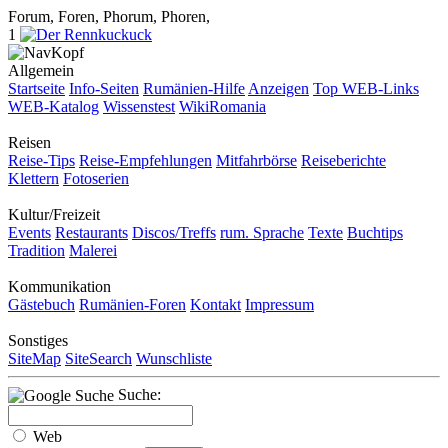
Forum, Foren, Phorum, Phoren,
1
Allgemein
Startseite
Info-Seiten
Rumänien-Hilfe
Anzeigen
Top WEB-Links
WEB-Katalog
Wissenstest
WikiRomania
Reisen
Reise-Tips
Reise-Empfehlungen
Mitfahrbörse
Reiseberichte
Klettern
Fotoserien
Kultur/Freizeit
Events
Restaurants
Discos/Treffs
rum. Sprache
Texte
Buchtips
Tradition
Malerei
Kommunikation
Gästebuch
Rumänien-Foren
Kontakt
Impressum
Sonstiges
SiteMap
SiteSearch
Wunschliste
Suche:
Web