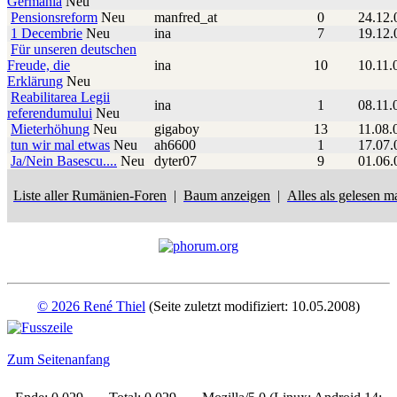
Germania
Neu
Pensionsreform
Neu
manfred_at
0
24.12.
1 Decembrie
Neu
ina
7
19.12.
Für unseren deutschen
Freude, die
ina
10
10.11.
Erklärung
Neu
Reabilitarea Legii
ina
1
08.11.
referendumului
Neu
Mieterhöhung
Neu
gigaboy
13
11.08.
tun wir mal etwas
Neu
ah6600
1
17.07.
Ja/Nein Basescu....
Neu
dyter07
9
01.06.
Liste aller Rumänien-Foren
|
Baum anzeigen
|
Alles als gelesen m
© 2026 René Thiel
(Seite zuletzt modifiziert: 10.05.2008)
Zum Seitenanfang