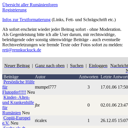
Übersicht aller Rumänienforen
Registrierung
Infos zur Textformatierung
(Links, Fett- und Schrägschrift etc.)
Ab sofort erscheint wieder jeder Beitrag sofort - ohne Moderation.
Als Gegenleistung bitte ich alle User darum, mir rechtswidrige,
beleidigende oder sonstig sittenwidrige Beiträge - auch eventuelle
Rechtsverletzungen wie fremde Texte oder Fotos sofort zu melden:
reti@rennkuckuck.de
Neuer Beitrag
|
Ganz nach oben
|
Suchen
|
Einloggen
Nachrich
N
Beiträge
Autor
Antworten
Letzte Antwort
Persönliche Hilfe
für
mumpel777
3
17.01.06 17:5
Flutopfer!!!!!
Neu
Kinder- Alten-
und Krankenhilfe
jbr
0
02.01.06 23:4
für
Rumänien
Neu
Copiii-Europei
ricalex
1
26.12.05 15:0
e.V.
Neu