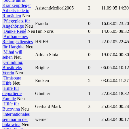
Suche als dt.
Krankenpfleger
AsistentMedical2005
2
11.09.05 14:3
Arbeitsstelle in
Rumänien
Neu
Pflegeplatz für
Frando
0
16.08.05 23:2
Angehörige
Neu
Danke René
Neu
Tim Noris
0
14.05.05 09:3
Aufbau eines
Rettungsdienstes
HSIFH
1
22.02.05 22:4
für Harghita
Neu
Mihai will
Adrian Stoia
0
19.07.04 00:3
sehen
Neu
Gründung:
Brustkrebs
Brigitte
0
06.05.04 10:1
Verein
Neu
Timisoara
Eucken
5
03.04.04 11:2
Hilfe
Neu
Hilfe für
deportierte
Günther
1
27.03.04 18:3
Familie
Neu
Hilfe für
Gerhard Mark
3
25.03.04 00:2
Bucovina
Neu
internationales
seminar in der
werner
1
25.03.04 00:1
bukowina
Neu