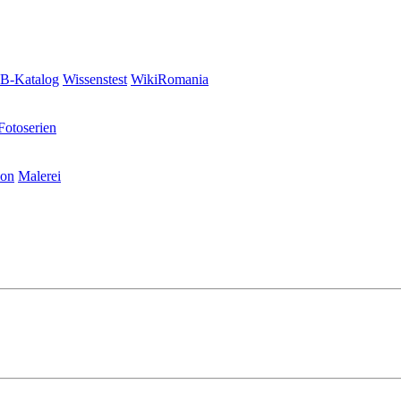
-Katalog
Wissenstest
WikiRomania
Fotoserien
ion
Malerei