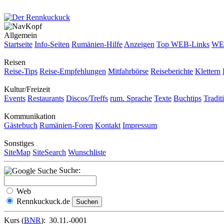
Allgemein
Startseite
Info-Seiten
Rumänien-Hilfe
Anzeigen
Top WEB-Links
WEB
Reisen
Reise-Tips
Reise-Empfehlungen
Mitfahrbörse
Reiseberichte
Klettern
Kultur/Freizeit
Events
Restaurants
Discos/Treffs
rum. Sprache
Texte
Buchtips
Tradit
Kommunikation
Gästebuch
Rumänien-Foren
Kontakt
Impressum
Sonstiges
SiteMap
SiteSearch
Wunschliste
Suche:
Web
Rennkuckuck.de
Kurs (
BNR
):
30.11.-0001