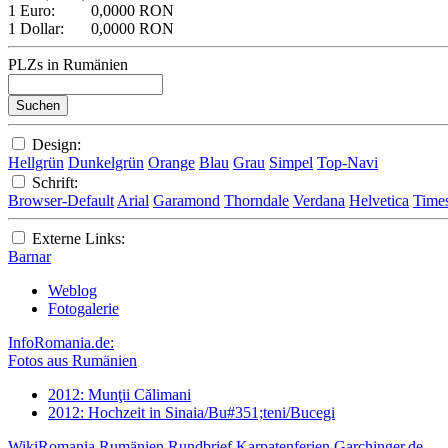
1 Euro:
0,0000 RON
1 Dollar:
0,0000 RON
PLZs in Rumänien
Design:
Hellgrün
Dunkelgrün
Orange
Blau
Grau
Simpel
Top-Navi
Schrift:
Browser-Default
Arial
Garamond
Thorndale
Verdana
Helvetica
Time
Externe Links:
Barnar
Weblog
Fotogalerie
InfoRomania.de:
Fotos aus Rumänien
2012: Munţii Călimani
2012: Hochzeit in Sinaia/Bu#351;teni/Bucegi
WikiRomania
Rumänien Rundbrief
Karpatenferien
Garchinger.de