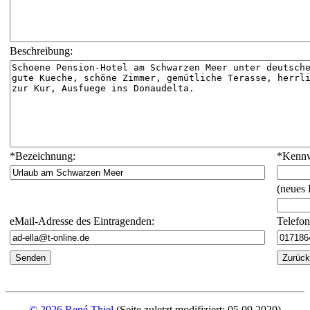
Beschreibung:
*
Bezeichnung:
*
Kennw
(neues
eMail-Adresse des Eintragenden:
Telefo
© 2026 René Thiel
(Seite zuletzt modifiziert: 05.09.2020)