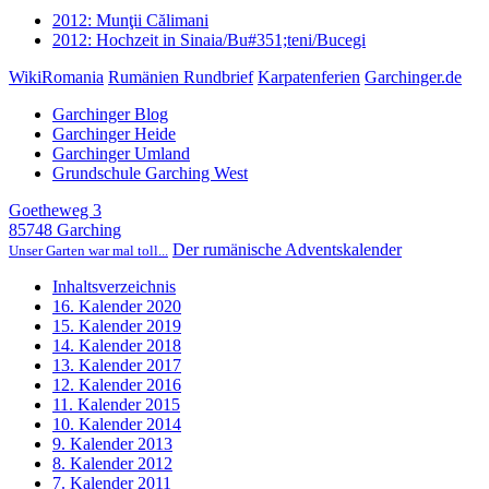
2012: Munţii Călimani
2012: Hochzeit in Sinaia/Bu#351;teni/Bucegi
WikiRomania
Rumänien Rundbrief
Karpatenferien
Garchinger.de
Garchinger Blog
Garchinger Heide
Garchinger Umland
Grundschule Garching West
Goetheweg 3
85748 Garching
Der rumänische Adventskalender
Unser Garten war mal toll...
Inhaltsverzeichnis
16. Kalender 2020
15. Kalender 2019
14. Kalender 2018
13. Kalender 2017
12. Kalender 2016
11. Kalender 2015
10. Kalender 2014
9. Kalender 2013
8. Kalender 2012
7. Kalender 2011