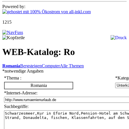
Powered by:
1215
WEB-Katalog: Ro
Romania
Bergsteigen
Computer
Alle Themen
*
notwendige Angaben
*
Thema :
*
Katego
Romania
*
Internet-Adresse:
Suchbegriffe: