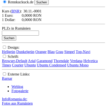
Rennkuckuck.de
Kurs (
BNR
):
30.11.-0001
1 Euro:
0,0000 RON
1 Dollar:
0,0000 RON
PLZs in Rumänien
Design:
Hellgrün
Dunkelgrün
Orange
Blau
Grau
Simpel
Top-Navi
Schrift:
Browser-Default
Arial
Garamond
Thorndale
Verdana
Helvetica
Times
Courier
Ubuntu
Ubuntu Condensed
Ubuntu Mono
Externe Links:
Barnar
Weblog
Fotogalerie
InfoRomania.de:
Fotos aus Rumänien