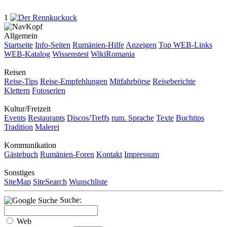
1
Allgemein
Startseite
Info-Seiten
Rumänien-Hilfe
Anzeigen
Top WEB-Links
WEB-Katalog
Wissenstest
WikiRomania
Reisen
Reise-Tips
Reise-Empfehlungen
Mitfahrbörse
Reiseberichte
Klettern
Fotoserien
Kultur/Freizeit
Events
Restaurants
Discos/Treffs
rum. Sprache
Texte
Buchtips
Tradition
Malerei
Kommunikation
Gästebuch
Rumänien-Foren
Kontakt
Impressum
Sonstiges
SiteMap
SiteSearch
Wunschliste
Suche:
Web