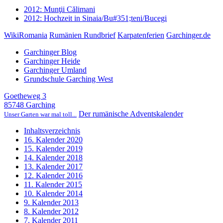
2012: Munţii Călimani
2012: Hochzeit in Sinaia/Bu#351;teni/Bucegi
WikiRomania
Rumänien Rundbrief
Karpatenferien
Garchinger.de
Garchinger Blog
Garchinger Heide
Garchinger Umland
Grundschule Garching West
Goetheweg 3
85748 Garching
Der rumänische Adventskalender
Unser Garten war mal toll...
Inhaltsverzeichnis
16. Kalender 2020
15. Kalender 2019
14. Kalender 2018
13. Kalender 2017
12. Kalender 2016
11. Kalender 2015
10. Kalender 2014
9. Kalender 2013
8. Kalender 2012
7. Kalender 2011