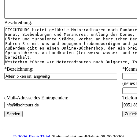
Beschreibung:
*
Bezeichnung:
*
Kennw
(neues
eMail-Adresse des Eintragenden:
Telefo
© 2026 René Thiel
(Seite zuletzt modifiziert: 05.09.2020)