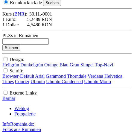
Rennkuckuck.de
Kurs (
BNR
):
30.11.-0001
1 Euro:
5,2489 RON
1 Dollar:
4,5480 RON
PLZs in Rumänien
Design:
Hellgrün
Dunkelgrün
Orange
Blau
Grau
Simpel
Top-Navi
Schrift:
Browser-Default
Arial
Garamond
Thorndale
Verdana
Helvetica
Times
Courier
Ubuntu
Ubuntu Condensed
Ubuntu Mono
Externe Links:
Barnar
Weblog
Fotogalerie
InfoRomania.de:
Fotos aus Rumänien