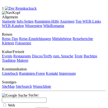
1
Allgemein
Startseite
Info-Seiten
Rumänien-Hilfe
Anzeigen
Top WEB-Links
WEB-Katalog
Wissenstest
WikiRomania
Reisen
Reise-Tips
Reise-Empfehlungen
Mitfahrbörse
Reiseberichte
Klettern
Fotoserien
Kultur/Freizeit
Events
Restaurants
Discos/Treffs
rum. Sprache
Texte
Buchtips
Tradition
Malerei
Kommunikation
Gästebuch
Rumänien-Foren
Kontakt
Impressum
Sonstiges
SiteMap
SiteSearch
Wunschliste
Suche:
Web