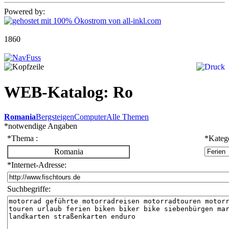
Powered by:
1860
WEB-Katalog: Ro
Romania
Bergsteigen
Computer
Alle Themen
*
notwendige Angaben
*
Thema :
*
Katego
Romania
*
Internet-Adresse:
Suchbegriffe: