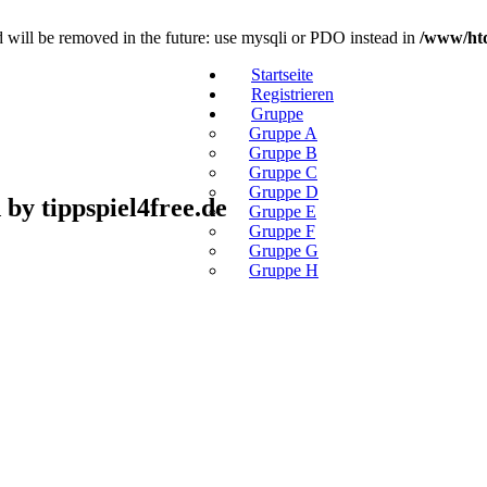
 will be removed in the future: use mysqli or PDO instead in
/www/htd
Startseite
Registrieren
Gruppe
Gruppe A
Gruppe B
Gruppe C
Gruppe D
y tippspiel4free.de
Gruppe E
Gruppe F
Gruppe G
Gruppe H