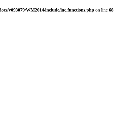
ocs/v093079/WM2014/include/inc.functions.php
on line
68