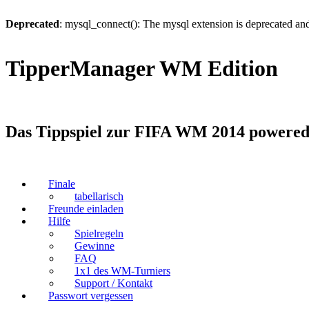
Deprecated
: mysql_connect(): The mysql extension is deprecated and
TipperManager WM Edition
Das Tippspiel zur FIFA WM 2014 powered b
Finale
tabellarisch
Freunde einladen
Hilfe
Spielregeln
Gewinne
FAQ
1x1 des WM-Turniers
Support / Kontakt
Passwort vergessen